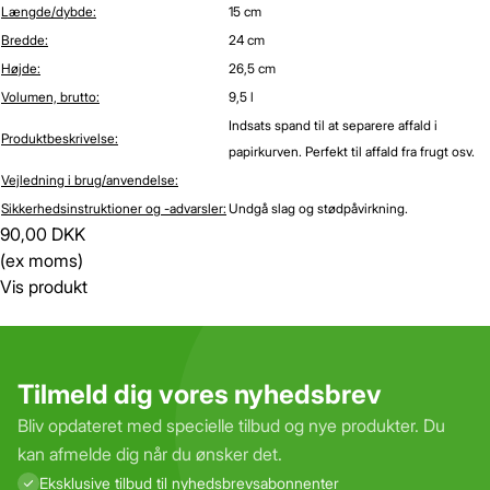
Længde/dybde:
15 cm
Bredde:
24 cm
Højde:
26,5 cm
Volumen, brutto:
9,5 l
Indsats spand til at separere affald i
Produktbeskrivelse:
papirkurven. Perfekt til affald fra frugt osv.
Vejledning i brug/anvendelse:
Sikkerhedsinstruktioner og -advarsler:
Undgå slag og stødpåvirkning.
90,00 DKK
(ex moms)
Vis produkt
Tilmeld dig vores nyhedsbrev
Bliv opdateret med specielle tilbud og nye produkter. Du
kan afmelde dig når du ønsker det.
Eksklusive tilbud til nyhedsbrevs­abonnenter