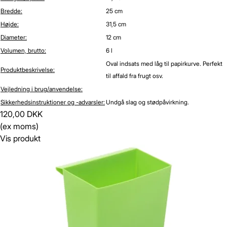
Bredde:
25 cm
Højde:
31,5 cm
Diameter:
12 cm
Volumen, brutto:
6 l
Oval indsats med låg til papirkurve. Perfekt
Produktbeskrivelse:
til affald fra frugt osv.
Vejledning i brug/anvendelse:
Sikkerhedsinstruktioner og -advarsler:
Undgå slag og stødpåvirkning.
120,00 DKK
(ex moms)
Vis produkt