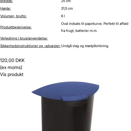
Bredde:
25 cm
Højde:
31,5 cm
Volumen, brutto:
6 l
Oval indsats til papirkurve. Perfekt til affald
Produktbeskrivelse:
fra frugt, batterier m.m.
Vejledning i brug/anvendelse:
Sikkerhedsinstruktioner og -advarsler:
Undgå slag og stødpåvirkning.
120,00 DKK
(ex moms)
Vis produkt