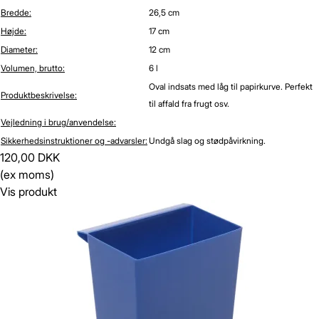
Bredde:
26,5 cm
Højde:
17 cm
Diameter:
12 cm
Volumen, brutto:
6 l
Oval indsats med låg til papirkurve. Perfekt
Produktbeskrivelse:
til affald fra frugt osv.
Vejledning i brug/anvendelse:
Sikkerhedsinstruktioner og -advarsler:
Undgå slag og stødpåvirkning.
120,00 DKK
(ex moms)
Vis produkt