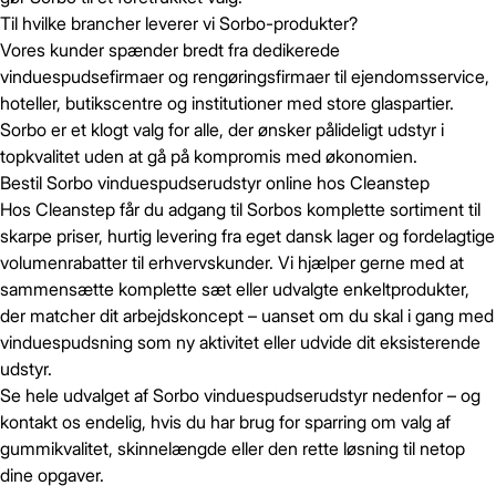
Til hvilke brancher leverer vi Sorbo-produkter?
Vores kunder spænder bredt fra dedikerede
vinduespudsefirmaer og rengøringsfirmaer til ejendomsservice,
hoteller, butikscentre og institutioner med store glaspartier.
Sorbo er et klogt valg for alle, der ønsker pålideligt udstyr i
topkvalitet uden at gå på kompromis med økonomien.
Bestil Sorbo vinduespudserudstyr online hos Cleanstep
Hos Cleanstep får du adgang til Sorbos komplette sortiment til
skarpe priser, hurtig levering fra eget dansk lager og fordelagtige
volumenrabatter til erhvervskunder. Vi hjælper gerne med at
Gem
Luk vindue
sammensætte komplette sæt eller udvalgte enkeltprodukter,
der matcher dit arbejdskoncept – uanset om du skal i gang med
vinduespudsning som ny aktivitet eller udvide dit eksisterende
udstyr.
Se hele udvalget af Sorbo vinduespudserudstyr nedenfor – og
kontakt os endelig, hvis du har brug for sparring om valg af
gummikvalitet, skinnelængde eller den rette løsning til netop
dine opgaver.