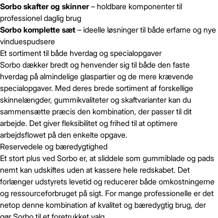
Sorbo skafter og skinner
– holdbare komponenter til
professionel daglig brug
Sorbo komplette sæt
– ideelle løsninger til både erfarne og nye
vinduespudsere
Et sortiment til både hverdag og specialopgaver
Sorbo dækker bredt og henvender sig til både den faste
hverdag på almindelige glaspartier og de mere krævende
specialopgaver. Med deres brede sortiment af forskellige
skinnelængder, gummikvaliteter og skaftvarianter kan du
sammensætte præcis den kombination, der passer til dit
arbejde. Det giver fleksibilitet og frihed til at optimere
arbejdsflowet på den enkelte opgave.
Reservedele og bæredygtighed
Et stort plus ved Sorbo er, at sliddele som gummiblade og pads
nemt kan udskiftes uden at kassere hele redskabet. Det
forlænger udstyrets levetid og reducerer både omkostningerne
og ressourceforbruget på sigt. For mange professionelle er det
netop denne kombination af kvalitet og bæredygtig brug, der
gør Sorbo til et foretrukket valg.