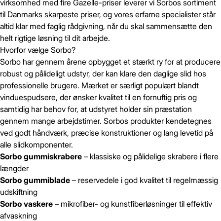
virksomhed med fire Gazelle-priser leverer vi Sorbos sortiment
til Danmarks skarpeste priser, og vores erfarne specialister står
altid klar med faglig rådgivning, når du skal sammensætte den
helt rigtige løsning til dit arbejde.
Hvorfor vælge Sorbo?
Sorbo har gennem årene opbygget et stærkt ry for at producere
robust og pålideligt udstyr, der kan klare den daglige slid hos
professionelle brugere. Mærket er særligt populært blandt
vinduespudsere, der ønsker kvalitet til en fornuftig pris og
samtidig har behov for, at udstyret holder sin præstation
gennem mange arbejdstimer. Sorbos produkter kendetegnes
ved godt håndværk, præcise konstruktioner og lang levetid på
alle slidkomponenter.
Sorbo gummiskrabere
– klassiske og pålidelige skrabere i flere
længder
Sorbo gummiblade
– reservedele i god kvalitet til regelmæssig
udskiftning
Sorbo vaskere
– mikrofiber- og kunstfiberløsninger til effektiv
afvaskning