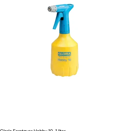
Gem
Luk vindue