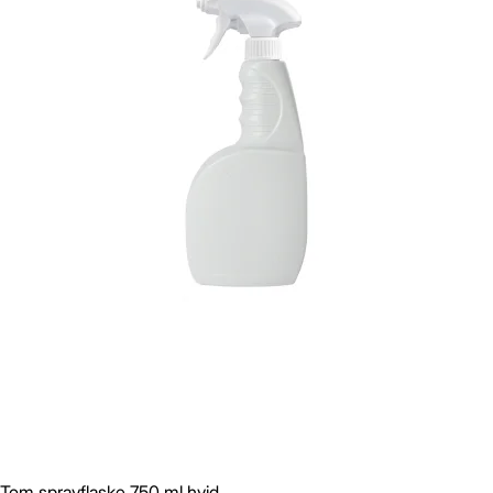
Tom sprayflaske 750 ml hvid