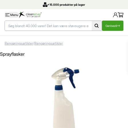
DK's bedste priser
Menu
Genbestil
/
Rengøringsartikler
Rengøringsartikler
Sprayflasker