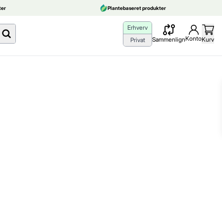
er
Plantebaseret produkter
Erhverv
Konto
Sammenlign
Kurv
Privat