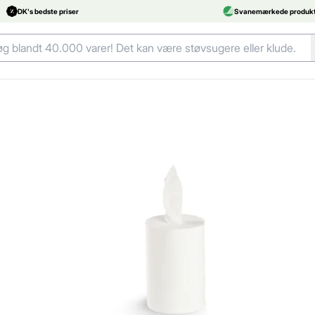
DK's bedste priser
Svanemærkede produkt