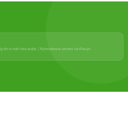
rig din e-mail med andre. | Nyhedsbreve sendes via Klaviyo.