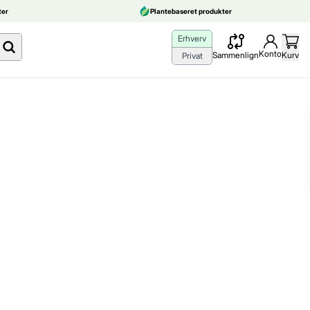
er
Plantebaseret produkter
Erhverv
Konto
Sammenlign
Kurv
Privat