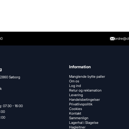
60
ordre@cl
Information
g
Manglende bytte paller
 2860 Søborg
Om os
Log ind
k
Retur og reklamation
Levering
Handelsbetingelser
Privatlivspolitik
: 07:30 - 16:00
Cookies
5:00
Kontakt
3:00
Sammenlign
Lagerhal i Slagelse
Hagleitner