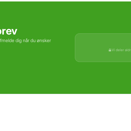
brev
afmelde dig når du ønsker
Vi deler ald
Gem
Luk vindue