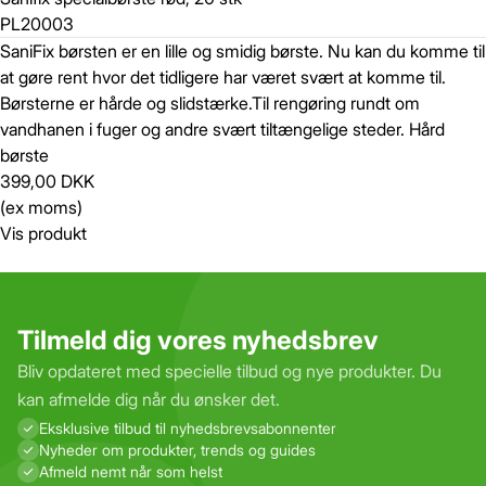
PL20003
SaniFix børsten er en lille og smidig børste. Nu kan du komme til
at gøre rent hvor det tidligere har været svært at komme til.
Børsterne er hårde og slidstærke.
Til rengøring rundt om
vandhanen i fuger og andre svært tiltængelige steder. Hård
Gem
Luk vindue
børste
399,00 DKK
(ex moms)
Vis produkt
Tilmeld dig vores nyhedsbrev
Bliv opdateret med specielle tilbud og nye produkter. Du
kan afmelde dig når du ønsker det.
Eksklusive tilbud til nyhedsbrevs­abonnenter
Nyheder om produkter, trends og guides
Afmeld nemt når som helst