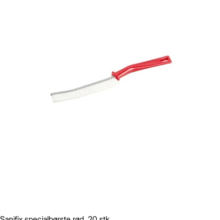
Sanifix specialbørste rød, 20 stk