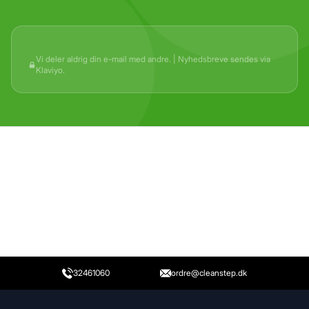
Vi deler aldrig din e-mail med andre. | Nyhedsbreve sendes via
Klaviyo.
32461060
ordre@cleanstep.dk