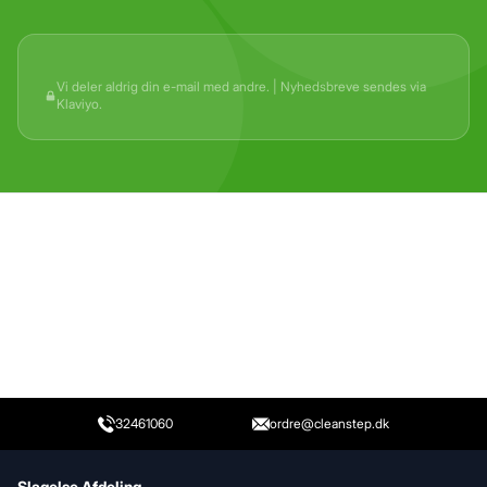
Vi deler aldrig din e-mail med andre. | Nyhedsbreve sendes via
Klaviyo.
32461060
ordre@cleanstep.dk
Slagelse Afdeling