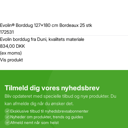
Evolin® Borddug 127x180 cm Bordeaux 25 stk
172531
Evolin borddug fra Duni, kvalitets materiale
834,00 DKK
(ex moms)
Vis produkt
Tilmeld dig vores nyhedsbrev
Bliv opdateret med specielle tilbud og nye produkter. Du
kan afmelde dig når du ønsker det.
Eksklusive tilbud til nyhedsbrevs­abonnenter
Nyheder om produkter, trends og guides
Afmeld nemt når som helst