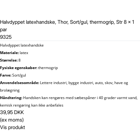
Halvdyppet latexhandske, Thor, Sort/gul, thermogrip, Str 8 x 1
par
9325
Halvdyppet latexhandske
Materiale:
latex
Størrelse:
8
Fysiske egenskaber:
thermogrip
Farve:
Sort/gul
Anvendelsesområde:
Lettere industri, bygge industri, auto, skov, have og
brolægning
Håndtering:
Handsken kan rengøres med sæbespåner i 40 grader varmt vand,
kemisk rengøring kan ikke anbefales
39,95 DKK
(ex moms)
Vis produkt