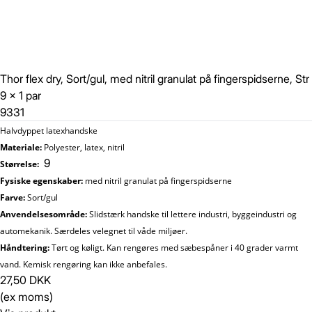
Thor flex dry, Sort/gul, med nitril granulat på fingerspidserne, Str
9 x 1 par
9331
Halvdyppet latexhandske
Materiale:
Polyester, latex, nitril
9
Størrelse:
Fysiske egenskaber:
med nitril granulat på fingerspidserne
Farve:
Sort/gul
Anvendelsesområde:
Slidstærk handske til lettere industri, byggeindustri og
automekanik. Særdeles velegnet til våde miljøer.
Håndtering:
Tørt og køligt. Kan rengøres med sæbespåner i 40 grader varmt
vand. Kemisk rengøring kan ikke anbefales.
27,50 DKK
(ex moms)