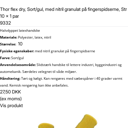
Thor flex dry, Sort/gul, med nitril granulat på fingerspidserne, Str
10 x 1 par
9332
Halvdyppet latexhandske
Materiale:
Polyester, latex, nitril
10
Størrelse:
Fysiske egenskaber:
med nitril granulat på fingerspidserne
Farve:
Sort/gul
Anvendelsesområde:
Slidstærk handske til lettere industri, byggeindustri og
automekanik. Særdeles velegnet til våde miljøer.
Håndtering:
Tørt og køligt. Kan rengøres med sæbespåner i 40 grader varmt
vand. Kemisk rengøring kan ikke anbefales.
27,50 DKK
(ex moms)
Vis produkt