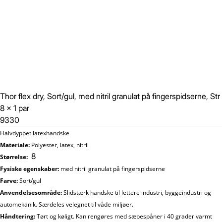
Thor flex dry, Sort/gul, med nitril granulat på fingerspidserne, Str
8 x 1 par
9330
Halvdyppet latexhandske
Materiale:
Polyester, latex, nitril
8
Størrelse:
Fysiske egenskaber:
med nitril granulat på fingerspidserne
Farve:
Sort/gul
Anvendelsesområde:
Slidstærk handske til lettere industri, byggeindustri og
automekanik. Særdeles velegnet til våde miljøer.
Håndtering:
Tørt og køligt. Kan rengøres med sæbespåner i 40 grader varmt