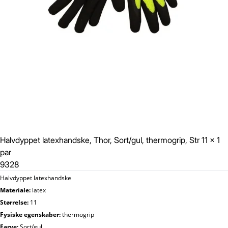
Halvdyppet latexhandske, Thor, Sort/gul, thermogrip, Str 11 x 1
par
9328
Halvdyppet latexhandske
Materiale:
latex
Størrelse:
11
Fysiske egenskaber:
thermogrip
Farve:
Sort/gul