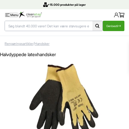
DK's bedste priser
Menu
Genbestil
/
Rengøringsartikler
Handsker
Halvdyppede latexhandsker