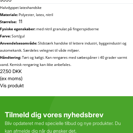
Halvdyppet latexhandske
Materiale:
Polyester, latex, nitril
11
Størrelse:
Fysiske egenskaber:
med nitril granulat på fingerspidserne
Farve:
Sort/gul
Anvendelsesområde:
Slidstærk handske til lettere industri, byggeindustri og
automekanik. Særdeles velegnet til våde miljøer.
Håndtering:
Tørt og køligt. Kan rengøres med sæbespåner i 40 grader varmt
vand. Kemisk rengøring kan ikke anbefales.
27,50 DKK
(ex moms)
Vis produkt
Tilmeld dig vores nyhedsbrev
Bliv opdateret med specielle tilbud og nye produkter. Du
kan afmelde dig når du ønsker det.