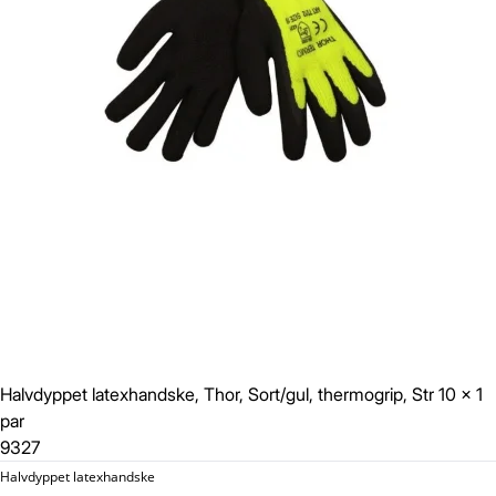
Gem
Luk vindue
Halvdyppet latexhandske, Thor, Sort/gul, thermogrip, Str 10 x 1
par
9327
Halvdyppet latexhandske