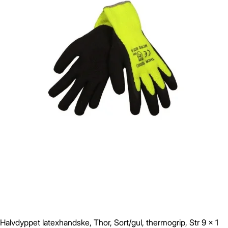
Halvdyppet latexhandske, Thor, Sort/gul, thermogrip, Str 9 x 1