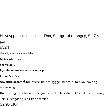
Halvdyppet latexhandske, Thor, Sort/gul, thermogrip, Str 7 x 1
par
9324
Halvdyppet latexhandske
Materiale:
latex
Størrelse:
7
Fysiske egenskaber:
thermogrip
Farve:
Sort/gul
Anvendelsesområde:
Lettere industri, bygge industri, auto, skov, have og
brolægning
Håndtering:
Handsken kan rengøres med sæbespåner i 40 grader varmt vand,
kemisk rengøring kan ikke anbefales
39,95 DKK