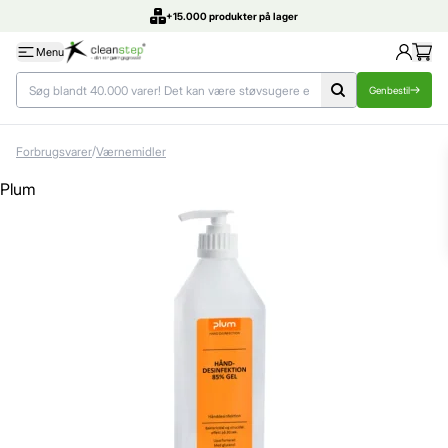
DK's bedste priser
Menu
Genbestil
/
Forbrugsvarer
Værnemidler
Plum