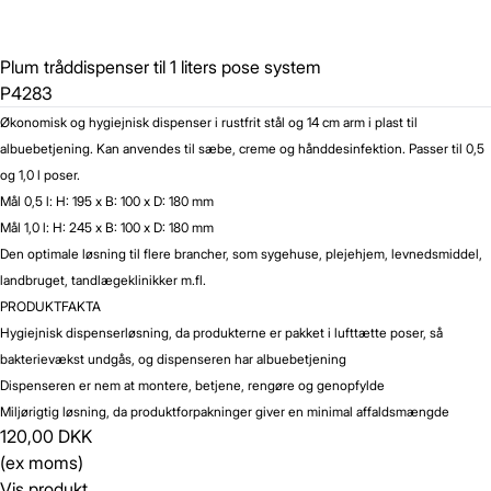
Plum tråddispenser til 1 liters pose system
P4283
Økonomisk og hygiejnisk dispenser i rustfrit stål og 14 cm arm i plast til
albuebetjening. Kan anvendes til sæbe, creme og hånddesinfektion. Passer til 0,5
og 1,0 l poser.
Mål 0,5 l: H: 195 x B: 100 x D: 180 mm
Mål 1,0 l: H: 245 x B: 100 x D: 180 mm
Den optimale løsning til flere brancher, som sygehuse, plejehjem, levnedsmiddel,
landbruget, tandlægeklinikker m.fl.
PRODUKTFAKTA
Hygiejnisk dispenserløsning, da produkterne er pakket i lufttætte poser, så
bakterievækst undgås, og dispenseren har albuebetjening
Dispenseren er nem at montere, betjene, rengøre og genopfylde
Miljørigtig løsning, da produktforpakninger giver en minimal affaldsmængde
120,00 DKK
(ex moms)
Vis produkt