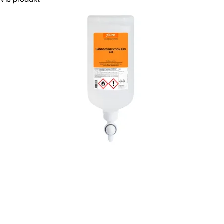
Gem
Luk vindue