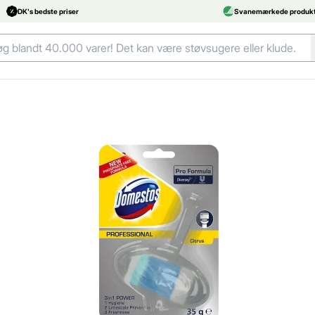
DK's bedste priser
Svanemærkede produkt