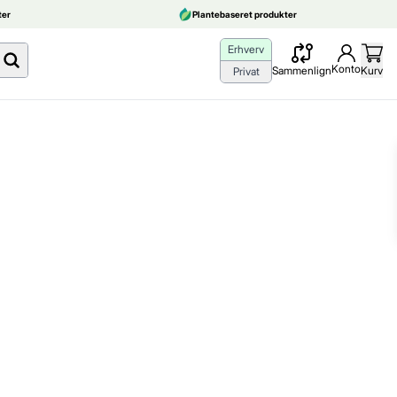
er
Plantebaseret produkter
Erhverv
Konto
Sammenlign
Kurv
Privat