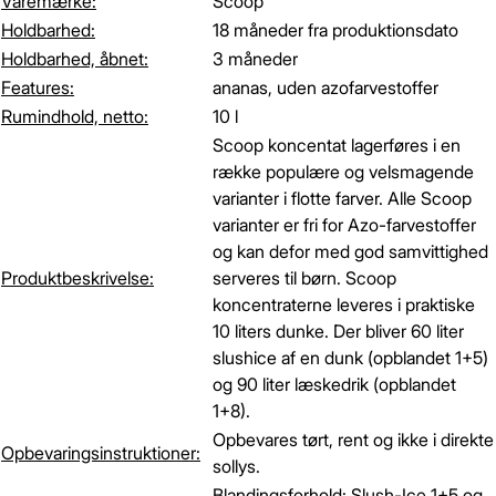
Varemærke:
Scoop
Holdbarhed:
18 måneder fra produktionsdato
Holdbarhed, åbnet:
3 måneder
Features:
ananas, uden azofarvestoffer
Rumindhold, netto:
10 l
Scoop koncentat lagerføres i en
række populære og velsmagende
varianter i flotte farver. Alle Scoop
varianter er fri for Azo-farvestoffer
og kan defor med god samvittighed
Produktbeskrivelse:
serveres til børn. Scoop
koncentraterne leveres i praktiske
10 liters dunke. Der bliver 60 liter
slushice af en dunk (opblandet 1+5)
og 90 liter læskedrik (opblandet
1+8).
Opbevares tørt, rent og ikke i direkte
Opbevaringsinstruktioner:
sollys.
Blandingsforhold: Slush-Ice 1+5 og