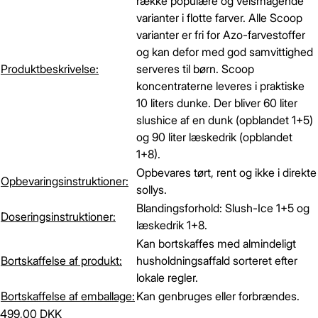
række populære og velsmagende
varianter i flotte farver. Alle Scoop
varianter er fri for Azo-farvestoffer
og kan defor med god samvittighed
Produktbeskrivelse:
serveres til børn. Scoop
koncentraterne leveres i praktiske
10 liters dunke. Der bliver 60 liter
slushice af en dunk (opblandet 1+5)
og 90 liter læskedrik (opblandet
1+8).
Opbevares tørt, rent og ikke i direkte
Opbevaringsinstruktioner:
sollys.
Blandingsforhold: Slush-Ice 1+5 og
Doseringsinstruktioner:
læskedrik 1+8.
Kan bortskaffes med almindeligt
Bortskaffelse af produkt:
husholdningsaffald sorteret efter
lokale regler.
Bortskaffelse af emballage:
Kan genbruges eller forbrændes.
499,00 DKK