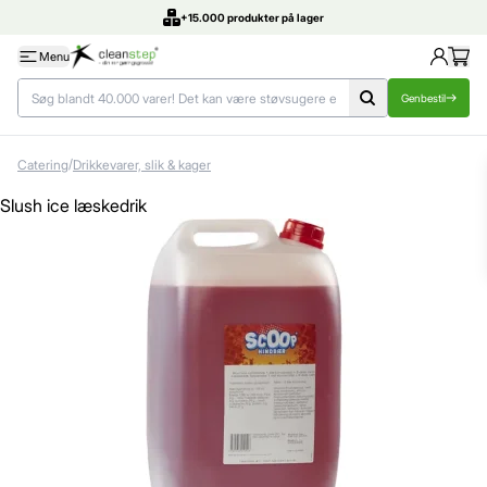
+15.000 produkter på lager
Menu
Genbestil
/
Catering
Drikkevarer, slik & kager
Slush ice læskedrik