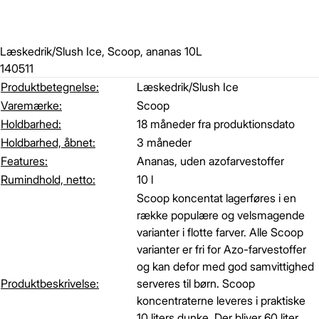
Læskedrik/Slush Ice, Scoop, ananas 10L
140511
Produktbetegnelse:
Læskedrik/Slush Ice
Varemærke:
Scoop
Holdbarhed:
18 måneder fra produktionsdato
Holdbarhed, åbnet:
3 måneder
Features:
Ananas, uden azofarvestoffer
Rumindhold, netto:
10 l
Scoop koncentat lagerføres i en
række populære og velsmagende
varianter i flotte farver. Alle Scoop
varianter er fri for Azo-farvestoffer
og kan defor med god samvittighed
Produktbeskrivelse:
serveres til børn. Scoop
koncentraterne leveres i praktiske
10 liters dunke. Der bliver 60 liter