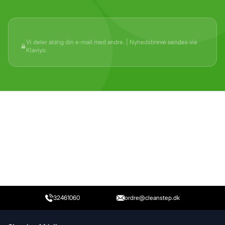
Vi deler aldrig din e-mail med andre. | Nyhedsbreve sendes via
Klaviyo.
Gem
Luk vindue
32461060
ordre@cleanstep.dk