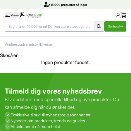
+15.000 produkter på lager
Menu
Genbestil
/
Vinduespudserudstyr
Diverse
Skosåler
Ingen produkter fundet.
Tilmeld dig vores nyhedsbrev
Bliv opdateret med specielle tilbud og nye produkter. Du
kan afmelde dig når du ønsker det.
Eksklusive tilbud til nyhedsbrevs­abonnenter
Nyheder om produkter, trends og guides
Afmeld nemt når som helst