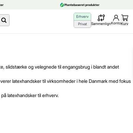
er
Plantebaseret produkter
Erhverv
Konto
Sammenlign
Kurv
Privat
dte, slidstærke og velegnede til engangsbrug i blandt andet
 leverer latexhandsker til virksomheder i hele Danmark med fokus
 på latexhandsker til erhverv.