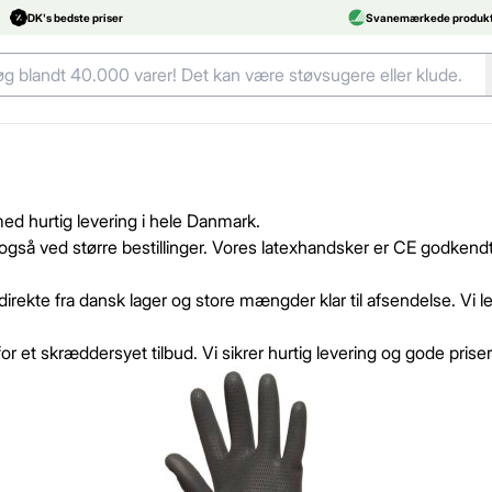
DK's bedste priser
Svanemærkede produkt
med hurtig levering i hele Danmark.
ng, også ved større bestillinger. Vores latexhandsker er CE godken
 direkte fra dansk lager og store mængder klar til afsendelse. Vi
or et skræddersyet tilbud. Vi sikrer hurtig levering og gode priser