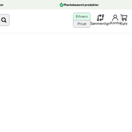
er
Plantebaseret produkter
Erhverv
Konto
Sammenlign
Kurv
Privat