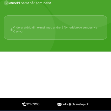
Afmeld nemt når som helst
Vi deler aldrig din e-mail med andre. | Nyhedsbreve sendes via
Klaviyo.
32461060
ordre@cleanstep.dk