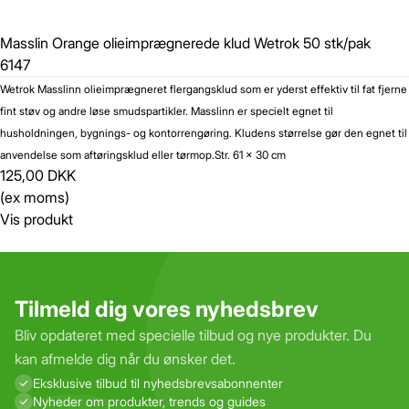
Masslin Orange olieimprægnerede klud Wetrok 50 stk/pak
6147
Wetrok Masslinn olieimprægneret flergangsklud som er yderst effektiv til fat fjerne
fint støv og andre løse smudspartikler. Masslinn er specielt egnet til
husholdningen, bygnings- og kontorrengøring. Kludens størrelse gør den egnet til
anvendelse som aftøringsklud eller tørmop.
Str. 61 x 30 cm
125,00 DKK
(ex moms)
Vis produkt
Tilmeld dig vores nyhedsbrev
Bliv opdateret med specielle tilbud og nye produkter. Du
kan afmelde dig når du ønsker det.
Eksklusive tilbud til nyhedsbrevs­abonnenter
Nyheder om produkter, trends og guides