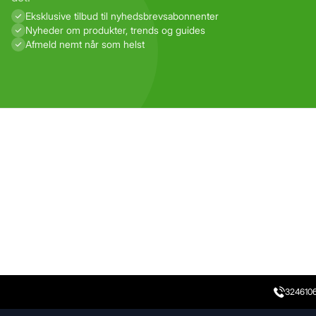
Eksklusive tilbud til nyhedsbrevs­abonnenter
Nyheder om produkter, trends og guides
Afmeld nemt når som helst
324610