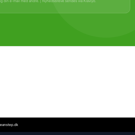
rig din e-mail med andre. | Nyhedsbreve sendes via Klaviyo.
eanstep.dk