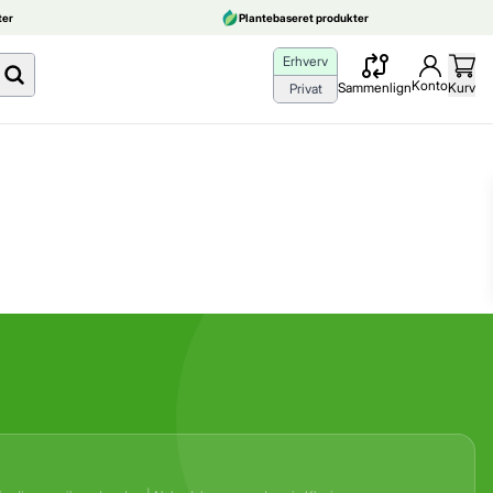
er
Plantebaseret produkter
Erhverv
Konto
Sammenlign
Kurv
Privat