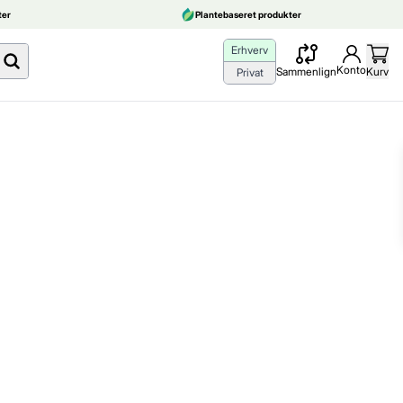
er
Plantebaseret produkter
Erhverv
Konto
Sammenlign
Kurv
Privat