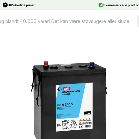
DK's bedste priser
Svanemærkede produkt