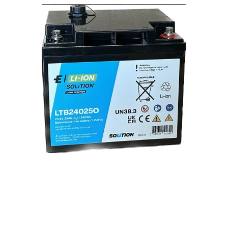
Gem
Luk vindue