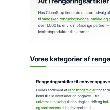
Alt i rengøringsartikler
Hos CleanStep finder du et stort udvalg a
til
handsker
,
rengøringsvogne
,
sække og 
over 1.500 kr. er vi din pålidelige partner 
kvalitetsprodukter til hjemmet.
Vores kategorier af rengø
Rengøringsmidler til enhver opgave
I vores sortiment af
rengøringsmidler
finder d
kemi til alle overflader og opgaver – fra
universalrengøring
til den daglige drift og
kalk
og sanitetsrens
til badeværelset til