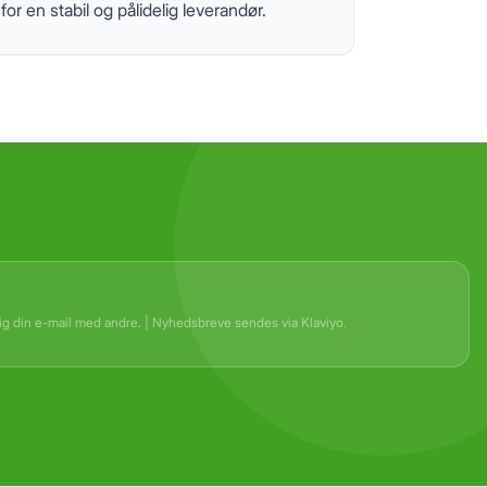
r en stabil og pålidelig leverandør.
rig din e-mail med andre. | Nyhedsbreve sendes via Klaviyo.