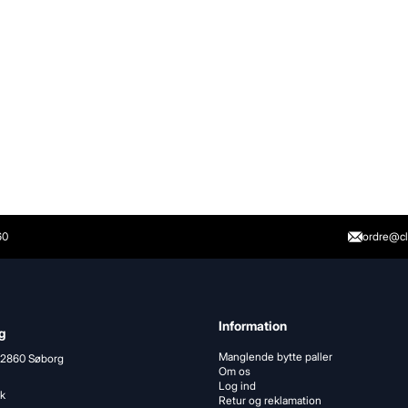
60
ordre@cl
Information
g
Manglende bytte paller
 2860 Søborg
Om os
Log ind
k
Retur og reklamation