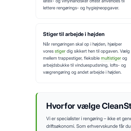
latex- og vinylhandsker oftest anvendes til
lettere rengørings- og hygiejneopgaver.
Stiger til arbejde i højden
Når rengøringen skal op i højden, hjælper
vores
stiger
dig sikkert hen til opgaven. Vælg
mellem trappestiger, fleksible
multistiger
og
arbejdsbukke til vinduespudsning, lofts- og
vægrengøring og andet arbejde i højden.
Hvorfor vælge CleanSte
Vi er specialister i rengøring – ikke et g
driftsøkonomi. Som erhvervskunde får d