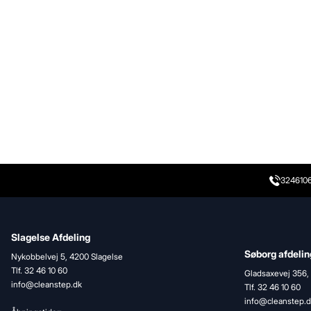
324610
Slagelse Afdeling
Søborg afdelin
Nykobbelvej 5, 4200 Slagelse
Tlf. 32 46 10 60
Gladsaxevej 356,
info@cleanstep.dk
Tlf. 32 46 10 60
info@cleanstep.d