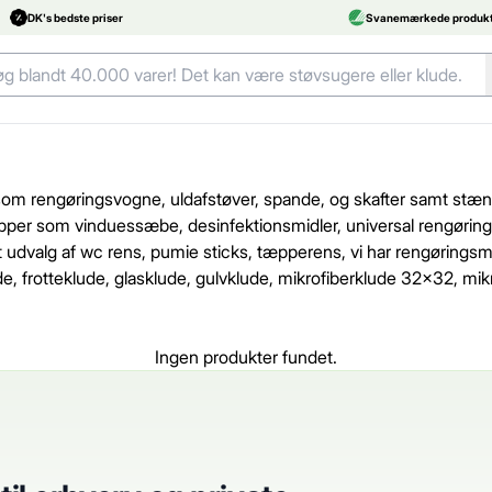
DK's bedste priser
Svanemærkede produkt
 såsom rengøringsvogne, uldafstøver, spande, og skafter samt st
r som vinduessæbe, desinfektionsmidler, universal rengøring, gla
dt udvalg af wc rens, pumie sticks, tæpperens, vi har rengørings
de, frotteklude, glasklude, gulvklude, mikrofiberklude 32x32, mik
Ingen produkter fundet.