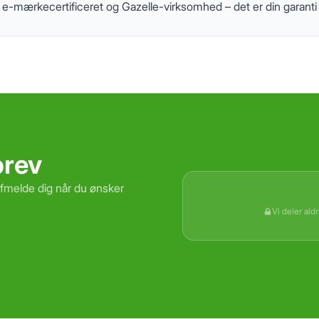
-mærkecertificeret og Gazelle-virksomhed – det er din garanti fo
brev
afmelde dig når du ønsker
Vi deler ald