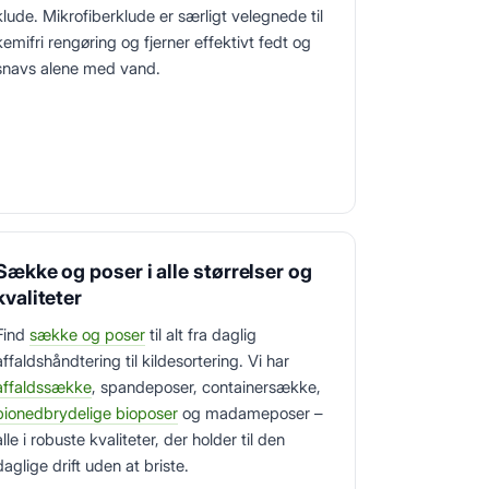
klude. Mikrofiberklude er særligt velegnede til
kemifri rengøring og fjerner effektivt fedt og
snavs alene med vand.
Sække og poser i alle størrelser og
kvaliteter
Find
sække og poser
til alt fra daglig
affaldshåndtering til kildesortering. Vi har
affaldssække
, spandeposer, containersække,
bionedbrydelige bioposer
og madameposer –
alle i robuste kvaliteter, der holder til den
daglige drift uden at briste.