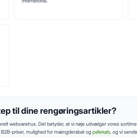
International.
Gem
Luk vindue
p til dine rengøringsartikler?
enerelt webvarehus. Det betyder, at vi nøje udvælger vores sortim
u B2B-priser, mulighed for mængderabat og
pallekøb
, og vi sende