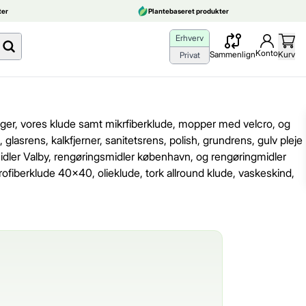
er
Plantebaseret produkter
Erhverv
Konto
Sammenlign
Kurv
Privat
ænger, vores klude samt mikrfiberklude, mopper med velcro, og
srens, kalkfjerner, sanitetsrens, polish, grundrens, gulv pleje
midler Valby, rengøringsmidler københavn, og rengøringmidler
rofiberklude 40x40, olieklude, tork allround klude, vaskeskind,