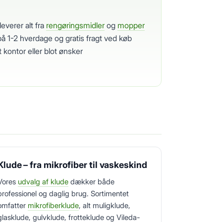
leverer alt fra
rengøringsmidler
og
mopper
på 1-2 hverdage og gratis fragt ved køb
t kontor eller blot ønsker
Klude – fra mikrofiber til vaskeskind
Vores
udvalg af klude
dækker både
professionel og daglig brug. Sortimentet
omfatter
mikrofiberklude
, alt muligklude,
glasklude, gulvklude, frotteklude og Vileda-