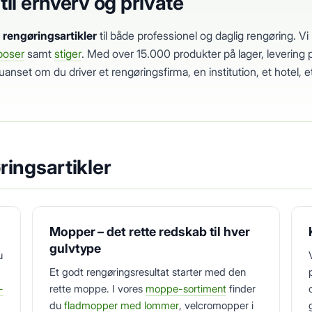
 til erhverv og private
f
rengøringsartikler
til både professionel og daglig rengøring. Vi 
poser
samt
stiger
. Med over 15.000 produkter på lager, levering 
– uanset om du driver et rengøringsfirma, en institution, et hotel, e
ringsartikler
Mopper – det rette redskab til hver
gulvtype
u
Et godt rengøringsresultat starter med den
-
rette moppe. I vores
moppe-sortiment
finder
du
fladmopper med lommer
, velcromopper i