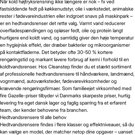
Når kold højtryksrensning ikke længere er nok – fx ved
fastsiddende fedt på køkkenudstyr, olie i værkstedet, animalske
rester i fødevareindustrien eller indgroet snavs på maskinpark –
er en hedtvandsrenser det rette valg. Varmt vand reducerer
overfladespændingen og opløser fedt, olie og protein langt
hurtigere end koldt vand, og samtidig giver den høje temperatur
en hygiejnisk effekt, der dræber bakterier og mikroorganismer
på kontaktfladerne. Det betyder ofte 30-50 % kortere
rengøringstid og markant lavere forbrug af kemi i forhold til en
koldtvandsrenser. Hos Cleanstep finder du et stærkt sortiment
af professionelle hedtvandsrensere til håndværkere, landmænd,
vognmænd, autoværksteder, fødevarevirksomheder og
krævende rengøringsfirmaer. Som familieejet virksomhed med
fire Gazelle-priser tilbyder vi Danmarks skarpeste priser, hurtig
levering fra eget dansk lager og faglig sparring fra et erfarent
team, der kender behovene fra branchen.
Hedtvandsrensere til alle behov
Hedtvandsrensere findes i flere klasser og effektniveauer, så du
kan vælge en model, der matcher netop dine opgaver – uanset