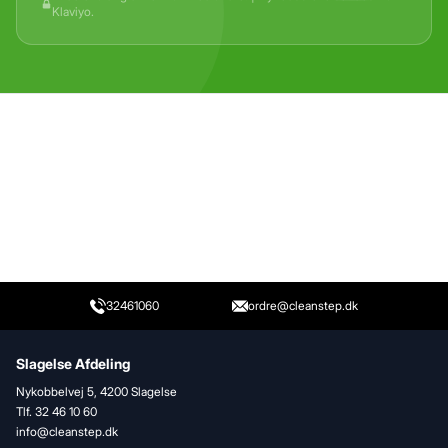
Klaviyo.
32461060
ordre@cleanstep.dk
Slagelse Afdeling
Nykobbelvej 5, 4200 Slagelse
Tlf. 32 46 10 60
info@cleanstep.dk