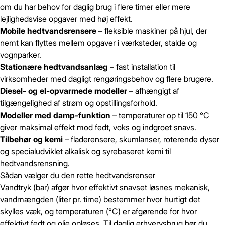
om du har behov for daglig brug i flere timer eller mere
lejlighedsvise opgaver med høj effekt.
Mobile hedtvandsrensere
– fleksible maskiner på hjul, der
nemt kan flyttes mellem opgaver i værksteder, stalde og
vognparker.
Stationære hedtvandsanlæg
– fast installation til
virksomheder med dagligt rengøringsbehov og flere brugere.
Diesel- og el-opvarmede modeller
– afhængigt af
tilgængelighed af strøm og opstillingsforhold.
Modeller med damp-funktion
– temperaturer op til 150 °C
giver maksimal effekt mod fedt, voks og indgroet snavs.
Tilbehør og kemi
– fladerensere, skumlanser, roterende dyser
og specialudviklet alkalisk og syrebaseret kemi til
hedtvandsrensning.
Sådan vælger du den rette hedtvandsrenser
Vandtryk (bar) afgør hvor effektivt snavset løsnes mekanisk,
vandmængden (liter pr. time) bestemmer hvor hurtigt det
skylles væk, og temperaturen (°C) er afgørende for hvor
effektivt fedt og olie opløses. Til daglig erhvervsbrug bør du