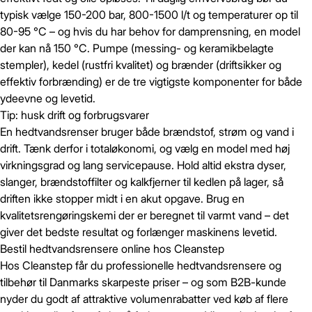
typisk vælge 150-200 bar, 800-1500 l/t og temperaturer op til
80-95 °C – og hvis du har behov for damprensning, en model
der kan nå 150 °C. Pumpe (messing- og keramikbelagte
stempler), kedel (rustfri kvalitet) og brænder (driftsikker og
effektiv forbrænding) er de tre vigtigste komponenter for både
ydeevne og levetid.
Tip: husk drift og forbrugsvarer
En hedtvandsrenser bruger både brændstof, strøm og vand i
drift. Tænk derfor i totaløkonomi, og vælg en model med høj
virkningsgrad og lang servicepause. Hold altid ekstra dyser,
slanger, brændstoffilter og kalkfjerner til kedlen på lager, så
driften ikke stopper midt i en akut opgave. Brug en
kvalitetsrengøringskemi der er beregnet til varmt vand – det
Gem
Luk vindue
giver det bedste resultat og forlænger maskinens levetid.
Bestil hedtvandsrensere online hos Cleanstep
Hos Cleanstep får du professionelle hedtvandsrensere og
tilbehør til Danmarks skarpeste priser – og som B2B-kunde
nyder du godt af attraktive volumenrabatter ved køb af flere