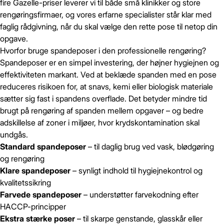
fire Gazelle-priser leverer vi til både små klinikker og store
rengøringsfirmaer, og vores erfarne specialister står klar med
faglig rådgivning, når du skal vælge den rette pose til netop din
opgave.
Hvorfor bruge spandeposer i den professionelle rengøring?
Spandeposer er en simpel investering, der højner hygiejnen og
effektiviteten markant. Ved at beklæde spanden med en pose
reduceres risikoen for, at snavs, kemi eller biologisk materiale
sætter sig fast i spandens overflade. Det betyder mindre tid
brugt på rengøring af spanden mellem opgaver – og bedre
adskillelse af zoner i miljøer, hvor krydskontamination skal
undgås.
Standard spandeposer
– til daglig brug ved vask, blødgøring
og rengøring
Klare spandeposer
– synligt indhold til hygiejnekontrol og
kvalitetssikring
Farvede spandeposer
– understøtter farvekodning efter
HACCP-principper
Ekstra stærke poser
– til skarpe genstande, glasskår eller