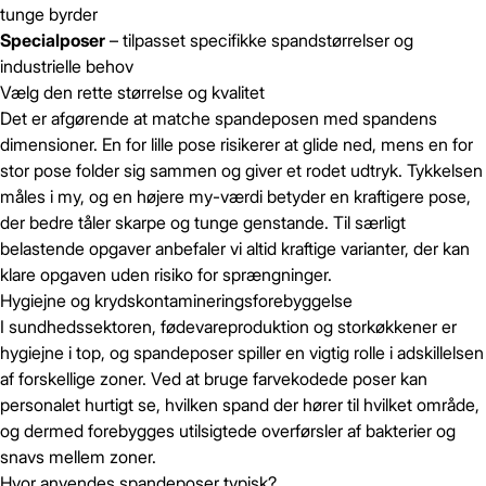
tunge byrder
Specialposer
– tilpasset specifikke spandstørrelser og
industrielle behov
Vælg den rette størrelse og kvalitet
Det er afgørende at matche spandeposen med spandens
dimensioner. En for lille pose risikerer at glide ned, mens en for
stor pose folder sig sammen og giver et rodet udtryk. Tykkelsen
måles i my, og en højere my-værdi betyder en kraftigere pose,
der bedre tåler skarpe og tunge genstande. Til særligt
belastende opgaver anbefaler vi altid kraftige varianter, der kan
klare opgaven uden risiko for sprængninger.
Hygiejne og krydskontamineringsforebyggelse
I sundhedssektoren, fødevareproduktion og storkøkkener er
hygiejne i top, og spandeposer spiller en vigtig rolle i adskillelsen
af forskellige zoner. Ved at bruge farvekodede poser kan
personalet hurtigt se, hvilken spand der hører til hvilket område,
og dermed forebygges utilsigtede overførsler af bakterier og
snavs mellem zoner.
Hvor anvendes spandeposer typisk?