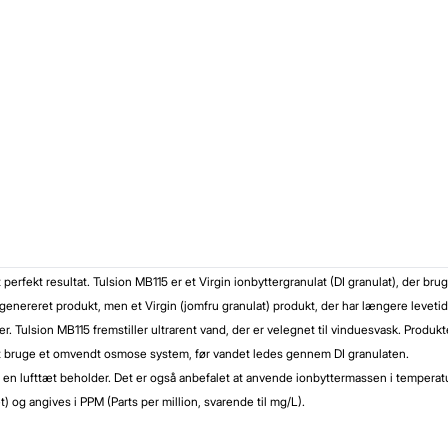
ekt resultat. Tulsion MB115 er et Virgin ionbyttergranulat (DI granulat), der bruges
 regenereret produkt, men et Virgin (jomfru granulat) produkt, der har længere leve
 Tulsion MB115 fremstiller ultrarent vand, der er velegnet til vinduesvask. Produk
 at bruge et omvendt osmose system, før vandet ledes gennem DI granulaten.
s. i en lufttæt beholder. Det er også anbefalet at anvende ionbyttermassen i tempera
) og angives i PPM (Parts per million, svarende til mg/L).