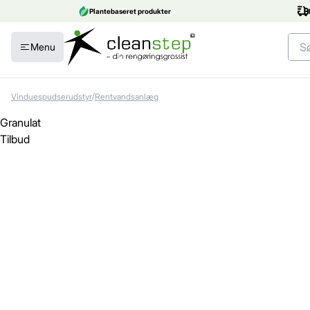
Plantebaseret produkter
Menu
/
Vinduespudserudstyr
Rentvandsanlæg
Granulat
Tilbud