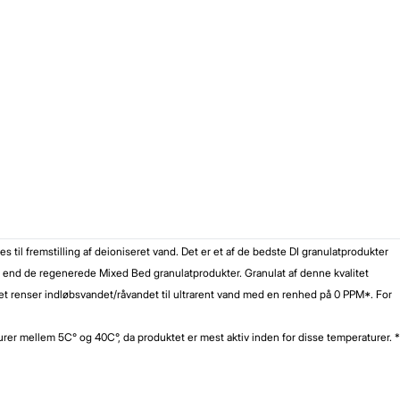
 til fremstilling af deioniseret vand. Det er et af de bedste DI granulatprodukter
tid end de regenerede Mixed Bed granulatprodukter. Granulat af denne kvalitet
tet renser indløbsvandet/råvandet til ultrarent vand med en renhed på 0 PPM*. For
turer mellem 5C° og 40C°, da produktet er mest aktiv inden for disse temperaturer. *