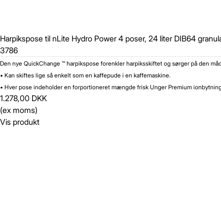
Harpikspose til nLite Hydro Power 4 poser, 24 liter DIB64 granul
3786
Den nye QuickChange ™ harpikspose forenkler harpiksskiftet og sørger på den måde
• Kan skiftes lige så enkelt som en kaffepude i en kaffemaskine.
• Hver pose indeholder en forportioneret mængde frisk Unger Premium ionbytnin
1.278,00 DKK
(ex moms)
Vis produkt