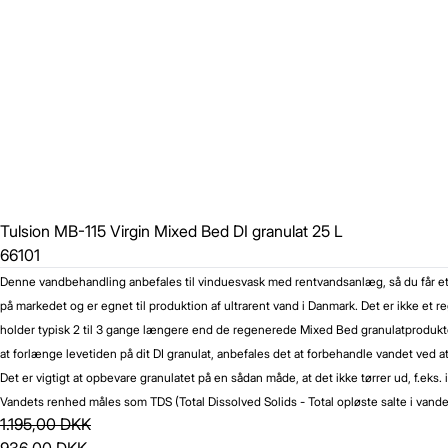
Tulsion MB-115 Virgin Mixed Bed DI granulat 25 L
66101
Denne vandbehandling anbefales til vinduesvask med rentvandsanlæg, så du får et perf
på markedet og er egnet til produktion af ultrarent vand i Danmark. Det er ikke et
holder typisk 2 til 3 gange længere end de regenerede Mixed Bed granulatprodukter.
at forlænge levetiden på dit DI granulat, anbefales det at forbehandle vandet ved
Det er vigtigt at opbevare granulatet på en sådan måde, at det ikke tørrer ud, f.ek
Vandets renhed måles som TDS (Total Dissolved Solids - Total opløste salte i vandet
1.195,00 DKK