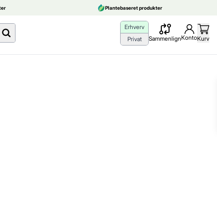
er
Plantebaseret produkter
Erhverv
Konto
Sammenlign
Kurv
Privat