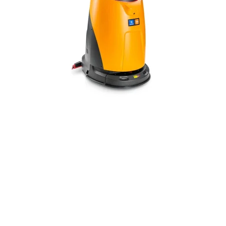
Gem
Luk vindue