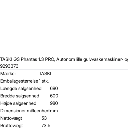
TASKI GS Phantas 1.3 PRO, Autonom lille gulvvaskemaskiner- og
9293373
Mærke:
TASKI
Emballagestørrelse
1 stk.
Længde salgsenhed
680
Bredde salgsenhed
600
Højde salgsenhed
980
Dimensioner måleenhed
mm
Nettovægt
53
Bruttovægt
73.5