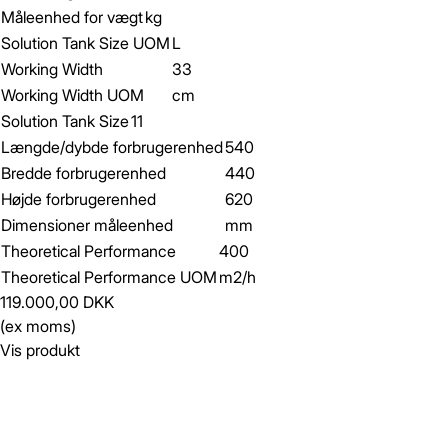
Måleenhed for vægt
kg
Solution Tank Size UOM
L
Working Width
33
Working Width UOM
cm
Solution Tank Size
11
Længde/dybde forbrugerenhed
540
Bredde forbrugerenhed
440
Højde forbrugerenhed
620
Dimensioner måleenhed
mm
Theoretical Performance
400
Theoretical Performance UOM
m2/h
119.000,00 DKK
(ex moms)
Vis produkt