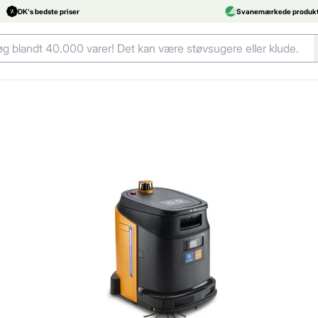
DK's bedste priser
Svanemærkede produkt