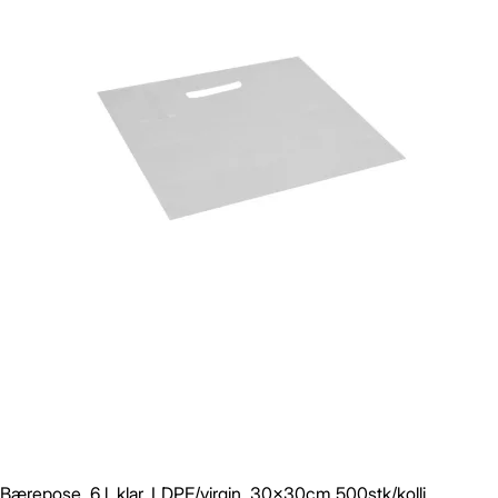
Bærepose, 6 l, klar, LDPE/virgin, 30x30cm 500stk/kolli