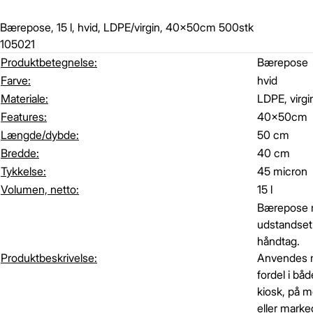
Bærepose, 15 l, hvid, LDPE/virgin, 40x50cm 500stk
105021
Produktbetegnelse:
Bærepose
Farve:
hvid
Materiale:
LDPE, virgi
Features:
40x50cm
Længde/dybde:
50 cm
Bredde:
40 cm
Tykkelse:
45 micron
Volumen, netto:
15 l
Bærepose
udstandset
håndtag.
Produktbeskrivelse:
Anvendes
fordel i båd
kiosk, på 
eller marke