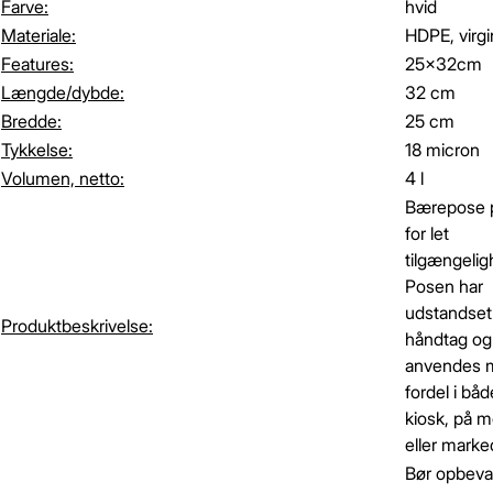
Farve:
hvid
Materiale:
HDPE, virgi
Features:
25x32cm
Længde/dybde:
32 cm
Bredde:
25 cm
Tykkelse:
18 micron
Volumen, netto:
4 l
Bærepose p
for let
tilgængelig
Posen har
udstandset
Produktbeskrivelse:
håndtag og
anvendes 
fordel i båd
kiosk, på 
eller marke
Bør opbeva