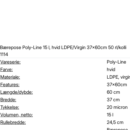
Bærepose Poly-Line 15 l, hvid LDPE/Virgin 37x60cm 50 rl/kolli
1114
Vareserie:
Poly-Line
Farve:
hvid
Materiale:
LDPE, virgi
Features:
37x60cm
Længde/dybde:
60 cm
Bredde:
37 cm
Tykkelse:
20 micron
Volumen, netto:
15 l
Rullebredde:
24,5 cm
Bærepose