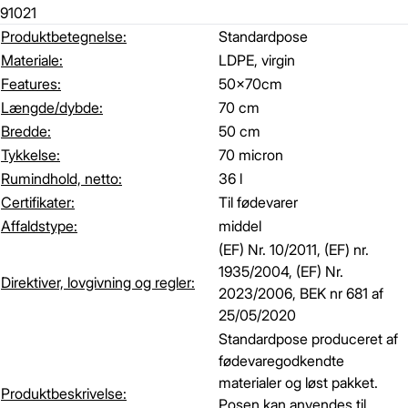
91021
Produktbetegnelse:
Standardpose
Materiale:
LDPE, virgin
Features:
50x70cm
Længde/dybde:
70 cm
Bredde:
50 cm
Tykkelse:
70 micron
Rumindhold, netto:
36 l
Certifikater:
Til fødevarer
Affaldstype:
middel
(EF) Nr. 10/2011, (EF) nr.
1935/2004, (EF) Nr.
Direktiver, lovgivning og regler:
2023/2006, BEK nr 681 af
25/05/2020
Standardpose produceret af
fødevaregodkendte
materialer og løst pakket.
Produktbeskrivelse:
Posen kan anvendes til