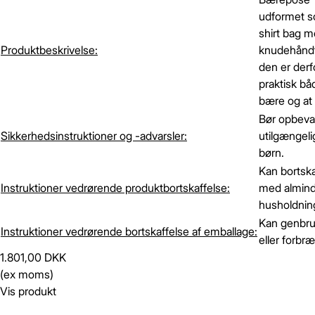
udformet s
shirt bag 
Produktbeskrivelse:
knudehånd
den er derf
praktisk bå
bære og at 
Bør opbeva
Sikkerhedsinstruktioner og -advarsler:
utilgængelig
børn.
Kan bortsk
Instruktioner vedrørende produktbortskaffelse:
med almind
husholdning
Kan genbr
Instruktioner vedrørende bortskaffelse af emballage:
eller forbr
1.801,00 DKK
(ex moms)
Vis produkt