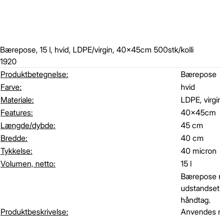
Bærepose, 15 l, hvid, LDPE/virgin, 40x45cm 500stk/kolli
1920
Produktbetegnelse:
Bærepose
Farve:
hvid
Materiale:
LDPE, virgi
Features:
40x45cm
Længde/dybde:
45 cm
Bredde:
40 cm
Tykkelse:
40 micron
Volumen, netto:
15 l
Bærepose
udstandset
håndtag.
Produktbeskrivelse:
Anvendes