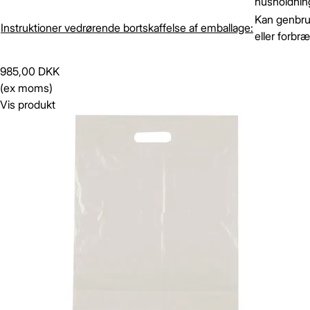
husholdning
Kan genbr
Instruktioner vedrørende bortskaffelse af emballage:
eller forbr
985,00 DKK
(ex moms)
Vis produkt