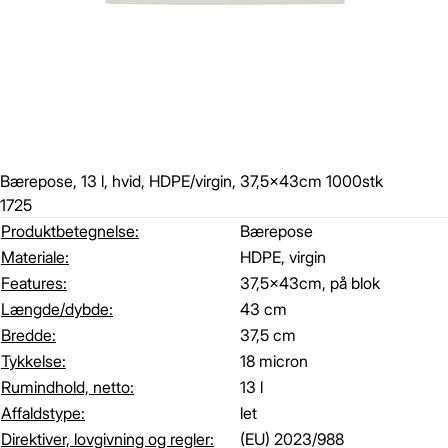
Bærepose, 13 l, hvid, HDPE/virgin, 37,5x43cm 1000stk
1725
Produktbetegnelse:
Bærepose
Materiale:
HDPE, virgin
Features:
37,5x43cm, på blok
Længde/dybde:
43 cm
Bredde:
37,5 cm
Tykkelse:
18 micron
Rumindhold, netto:
13 l
Affaldstype:
let
Direktiver, lovgivning og regler:
(EU) 2023/988