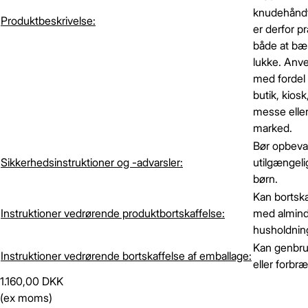
knudehånd
Produktbeskrivelse:
er derfor pr
både at bæ
lukke. Anv
med fordel 
butik, kiosk
messe elle
marked.
Bør opbeva
Sikkerhedsinstruktioner og -advarsler:
utilgængelig
børn.
Kan bortsk
Instruktioner vedrørende produktbortskaffelse:
med almind
husholdning
Kan genbr
Instruktioner vedrørende bortskaffelse af emballage:
eller forbr
1.160,00 DKK
(ex moms)