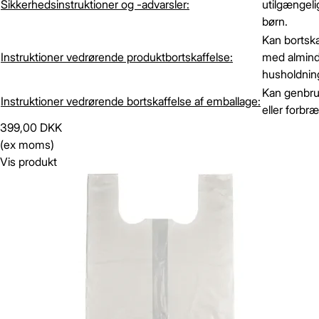
Sikkerhedsinstruktioner og -advarsler:
utilgængelig
børn.
Kan bortsk
Instruktioner vedrørende produktbortskaffelse:
med almind
husholdning
Kan genbr
Instruktioner vedrørende bortskaffelse af emballage:
eller forbr
399,00 DKK
(ex moms)
Vis produkt