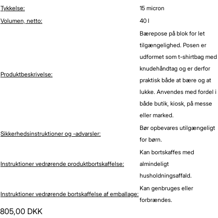
Tykkelse:
15 micron
Volumen, netto:
40 l
Bærepose på blok for let
tilgængelighed. Posen er
udformet som t-shirtbag med
knudehåndtag og er derfor
Produktbeskrivelse:
praktisk både at bære og at
lukke. Anvendes med fordel i
både butik, kiosk, på messe
eller marked.
Bør opbevares utilgængeligt
Sikkerhedsinstruktioner og -advarsler:
for børn.
Kan bortskaffes med
Instruktioner vedrørende produktbortskaffelse:
almindeligt
husholdningsaffald.
Kan genbruges eller
Instruktioner vedrørende bortskaffelse af emballage:
forbrændes.
805,00 DKK