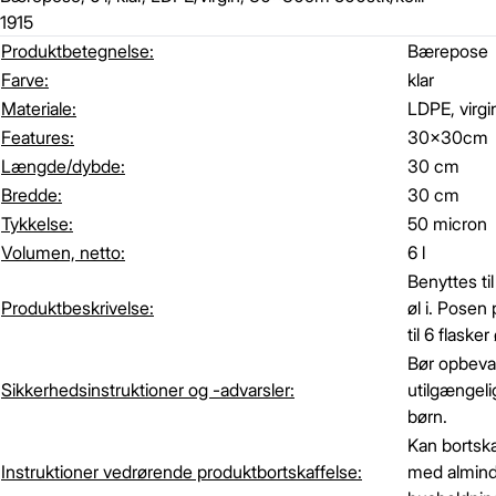
1915
Produktbetegnelse:
Bærepose
Farve:
klar
Materiale:
LDPE, virgi
Features:
30x30cm
Længde/dybde:
30 cm
Bredde:
30 cm
Tykkelse:
50 micron
Volumen, netto:
6 l
Benyttes ti
Produktbeskrivelse:
øl i. Posen
til 6 flasker 
Bør opbeva
Sikkerhedsinstruktioner og -advarsler:
utilgængelig
børn.
Kan bortsk
Instruktioner vedrørende produktbortskaffelse:
med almind