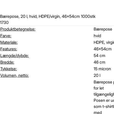
Bærepose, 20 l, hvid, HDPE/virgin, 46x54cm 1000stk
1730
Produktbetegnelse:
Bærepose
Farve:
hvid
Materiale:
HDPE, virgi
Features:
46x54cm
Længde/dybde:
54 cm
Bredde:
46 cm
Tykkelse:
15 micron
Volumen, netto:
20 l
Bærepose p
for let
tilgængelig
Posen er u
som t-shir
med