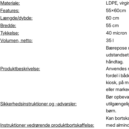
Materiale:
LDPE, virgi
Features:
55x60cm
Længde/dybde:
60 cm
Bredde:
55 cm
Tykkelse:
40 micron
Volumen, netto:
35 l
Bærepose
udstandset
håndtag.
Produktbeskrivelse:
Anvendes
fordel i båd
kiosk, på 
eller marke
Bør opbeva
Sikkerhedsinstruktioner og -advarsler:
utilgængelig
børn.
Kan bortsk
Instruktioner vedrørende produktbortskaffelse:
med almind