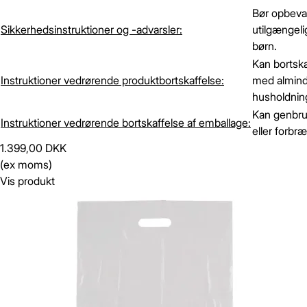
Bør opbeva
Sikkerhedsinstruktioner og -advarsler:
utilgængelig
børn.
Kan bortsk
Instruktioner vedrørende produktbortskaffelse:
med almind
husholdning
Kan genbr
Instruktioner vedrørende bortskaffelse af emballage:
eller forbr
1.399,00 DKK
(ex moms)
Vis produkt