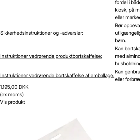
fordel i båd
kiosk, på 
Gem
Luk vindue
eller marke
Bør opbeva
Sikkerhedsinstruktioner og -advarsler:
utilgængelig
børn.
Kan bortsk
Instruktioner vedrørende produktbortskaffelse:
med almind
husholdning
Kan genbr
Instruktioner vedrørende bortskaffelse af emballage:
eller forbr
1.195,00 DKK
(ex moms)
Vis produkt