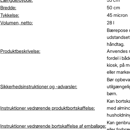
Længde/dybde:
55 cm
Bredde:
50 cm
Tykkelse:
45 micron
Volumen, netto:
28 l
Bærepose
udstandset
håndtag.
Produktbeskrivelse:
Anvendes
fordel i båd
kiosk, på 
eller marke
Bør opbeva
Sikkerhedsinstruktioner og -advarsler:
utilgængelig
børn.
Kan bortsk
Instruktioner vedrørende produktbortskaffelse:
med almind
husholdning
Kan genbr
Instruktioner vedrørende bortskaffelse af emballage:
eller forbr