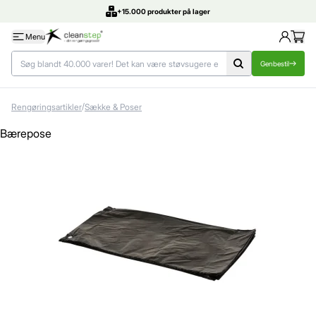
DK's bedste priser
Menu
Genbestil
/
Rengøringsartikler
Sække & Poser
Bærepose