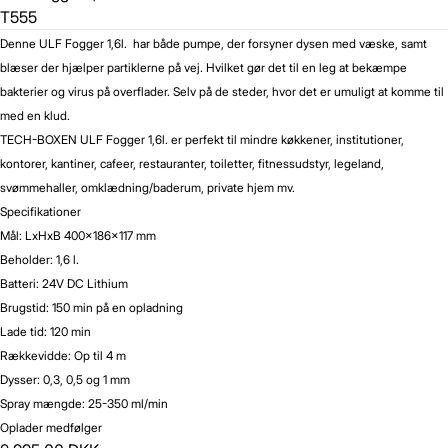
T555
Denne ULF Fogger 1,6l. har både pumpe, der forsyner dysen med væske, samt
blæser der hjælper partiklerne på vej. Hvilket gør det til en leg at bekæmpe
bakterier og virus på overflader. Selv på de steder, hvor det er umuligt at komme til
med en klud.
TECH-BOXEN ULF Fogger 1,6l. er perfekt til mindre køkkener, institutioner,
kontorer, kantiner, cafeer, restauranter, toiletter, fitnessudstyr, legeland,
svømmehaller, omklædning/baderum, private hjem mv.
Specifikationer
Mål: LxHxB 400x186x117 mm
Beholder: 1,6 l.
Batteri: 24V DC Lithium
Brugstid: 150 min på en opladning
Lade tid: 120 min
Rækkevidde: Op til 4 m
Dysser: 0,3, 0,5 og 1 mm
Spray mængde: 25-350 ml/min
Oplader medfølger