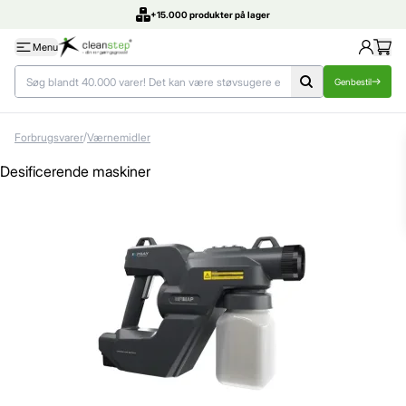
+15.000 produkter på lager
Menu
Genbestil
/
Forbrugsvarer
Værnemidler
Desificerende maskiner