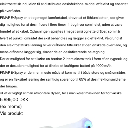
elektrostatisk induktion til at distribuere desinfektions-middel effektivt og ensartet
på overflader.
FIMAP E-Spray er let og meget komfortabel, drevet af et lithium batteri, der giver
dig mulighed for at desinficere i flere timer, frit og hvor som helst, uden at være
bundet af et kabel. Opløsningen sprøjtes i meget små og lette dråber, som når
hvert et punkt i området der skal behandles og lægger sig effektivt. På grund af
den elektrostatiske ladning bliver dråberne tiltrukket af den ønskede overflade, og
mens dråberne lægger sig, skaber de en desinficerende belægning.
Der er mulighed for at tilkøbe en bærbar 2 liters ekstra tank i form af en rygsæk, og
der er desuden mulighed for at tilkøbe et kraftigere batteri på 4000 mAh.
FIMAP E-Spray er den nemmeste måde at komme til i både store og små områder,
og er en fleksibel løsning der samtidig sparer op til 65% af desinfektionsmidlerne
der bruges.
*Det er vigtigt at man afmontere dysen, hvis man kører maskinen tør for væske.
5.995,00 DKK
(ex moms)
Vis produkt