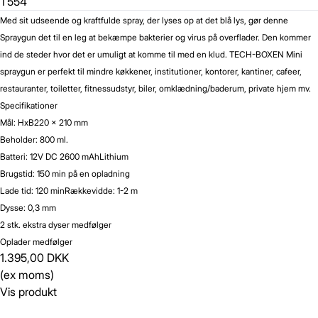
T554
Med sit udseende og kraftfulde spray, der lyses op at det blå lys, gør denne
Spraygun det til en leg at bekæmpe bakterier og virus på overflader. Den kommer
ind de steder hvor det er umuligt at komme til med en klud. TECH-BOXEN Mini
spraygun er perfekt til mindre køkkener, institutioner, kontorer, kantiner, cafeer,
restauranter, toiletter, fitnessudstyr, biler, omklædning/baderum, private hjem mv.
Specifikationer
Mål: HxB220 x 210 mm
Beholder: 800 ml.
Batteri: 12V DC 2600 mAhLithium
Brugstid: 150 min på en opladning
Lade tid: 120 minRækkevidde: 1-2 m
Dysse: 0,3 mm
2 stk. ekstra dyser medfølger
Oplader medfølger
1.395,00 DKK
(ex moms)
Vis produkt