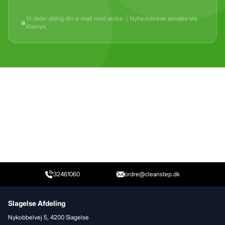
Vi deler aldrig din e-mail med andre. | Nyhedsbreve sendes via
Klaviyo.
32461060
ordre@cleanstep.dk
Slagelse Afdeling
Nykobbelvej 5, 4200 Slagelse