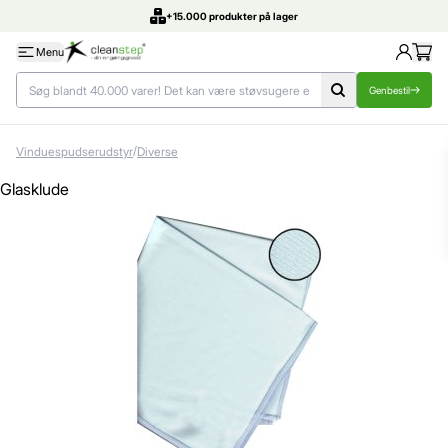
DK's bedste priser
Menu
Genbestil
/
Vinduespudserudstyr
Diverse
Glasklude