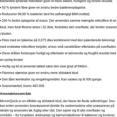
Markedets tyndeste mikrofiber giver et mere sikkert, hurtigere og renere resultat.
• 50 % tyndere fibre giver en endnu bedre bakterieoptagelse.
• Reducerer 99,99 % bakterier (test fra uafhængigt BMA institut).
• 200 % bedre optagelse af snavs. Der anvendes samme mængde mikrofibre til en
klud, men fordi fibrene deles i 32 dele, fordobles den overflade, der binder snavset
i kluden.
• Fibre med en tykkelse på 0,075 dtex kombineret med den patenterede teknologi
med endeløse mikrofibre betyder, at kun små vanddråber efterlades på overfladen.
• Disse dråber fordamper hurtigt og efterlader et skinnende og fnugfrit resultat med
en synlig forskel
• Hurtig og let at anvende takket være den lave grad af friktion..
• Fibrenes størrelse giver en endnu mere slidstærk klud.
• Den tåler kemikalier og rengøringsmidler. Kan vaskes op til 500 gange.
• Svanemærket, licens 483 006.
Anvendelsesområde
MicronQuick er en effektiv og slidstærk klud, der klarer de fleste udfordringer. Den
kan enten anvendes forpræpareret direkte fra vaskemaskine eller præpareres på
stedet og anvendes tør, fugtig eller våd. Den egner sig til alle overflader og
områder – fra hospitaler, ældrepleje og børneinstitutioner til køkkener og kontorer.