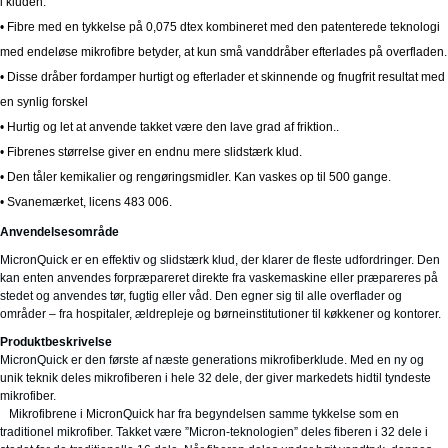
i kluden.
• Fibre med en tykkelse på 0,075 dtex kombineret med den patenterede teknologi
med endeløse mikrofibre betyder, at kun små vanddråber efterlades på overfladen.
• Disse dråber fordamper hurtigt og efterlader et skinnende og fnugfrit resultat med
en synlig forskel
• Hurtig og let at anvende takket være den lave grad af friktion..
• Fibrenes størrelse giver en endnu mere slidstærk klud.
• Den tåler kemikalier og rengøringsmidler. Kan vaskes op til 500 gange.
• Svanemærket, licens 483 006.
Anvendelsesområde
MicronQuick er en effektiv og slidstærk klud, der klarer de fleste udfordringer. Den
kan enten anvendes forpræpareret direkte fra vaskemaskine eller præpareres på
stedet og anvendes tør, fugtig eller våd. Den egner sig til alle overflader og
områder – fra hospitaler, ældrepleje og børneinstitutioner til køkkener og kontorer.
Produktbeskrivelse
MicronQuick er den første af næste generations mikrofiberklude. Med en ny og
unik teknik deles mikrofiberen i hele 32 dele, der giver markedets hidtil tyndeste
mikrofiber.
Mikrofibrene i MicronQuick har fra begyndelsen samme tykkelse som en
traditionel mikrofiber. Takket være ”Micron-teknologien” deles fiberen i 32 dele i