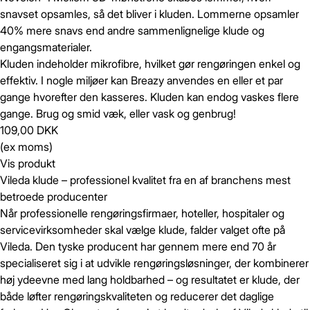
snavset opsamles, så det bliver i kluden. Lommerne opsamler
40% mere snavs end andre sammenlignelige klude og
engangsmaterialer.
Kluden indeholder mikrofibre, hvilket gør rengøringen enkel og
effektiv. I nogle miljøer kan Breazy anvendes en eller et par
gange hvorefter den kasseres. Kluden kan endog vaskes flere
gange. Brug og smid væk, eller vask og genbrug!
109,00 DKK
(ex moms)
Vis produkt
Vileda klude – professionel kvalitet fra en af branchens mest
betroede producenter
Når professionelle rengøringsfirmaer, hoteller, hospitaler og
servicevirksomheder skal vælge klude, falder valget ofte på
Vileda. Den tyske producent har gennem mere end 70 år
specialiseret sig i at udvikle rengøringsløsninger, der kombinerer
høj ydeevne med lang holdbarhed – og resultatet er klude, der
både løfter rengøringskvaliteten og reducerer det daglige