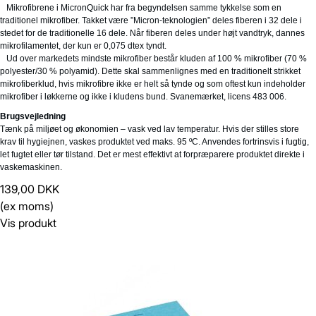
Mikrofibrene i MicronQuick har fra begyndelsen samme tykkelse som en
traditionel mikrofiber. Takket være ”Micron-teknologien” deles fiberen i 32 dele i
stedet for de traditionelle 16 dele. Når fiberen deles under højt vandtryk, dannes
mikrofilamentet, der kun er 0,075 dtex tyndt.
Ud over markedets mindste mikrofiber består kluden af 100 % mikrofiber (70 %
polyester/30 % polyamid). Dette skal sammenlignes med en traditionelt strikket
mikrofiberklud, hvis mikrofibre ikke er helt så tynde og som oftest kun indeholder
mikrofiber i løkkerne og ikke i kludens bund. Svanemærket, licens 483 006.
Brugsvejledning
Tænk på miljøet og økonomien – vask ved lav temperatur. Hvis der stilles store
krav til hygiejnen, vaskes produktet ved maks. 95 ºC. Anvendes fortrinsvis i fugtig,
let fugtet eller tør tilstand. Det er mest effektivt at forpræparere produktet direkte i
vaskemaskinen.
139,00 DKK
(ex moms)
Vis produkt