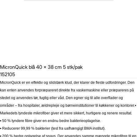
MicronQuick blå 40 x 38 cm 5 stk/pak
152105
MicronQuick er en effektiv og slidstærk klud, der klarer de fleste udfordringer. Den
kan enten anvendes forpræpareret direkte fra vaskemaskine eller præpareres på
stedet og anvendes tør, fugtig eller våd. Den egner sig til alle overflader og
områder – fra hospitaler, ældrepleje og børneinstitutioner til køkkener og kontorer.
•
Markedets tyndeste mikrofiber giver et mere sikkert, hurtigere og renere resultat.
• 50 % tyndere fibre giver en endnu bedre bakterieoptagelse.
• Reducerer 99,99 % bakterier (test fra uafhængigt BMA institut).
• 200 % bedre optagelse af snavs. Der anvendes samme mængde mikrofibre til en