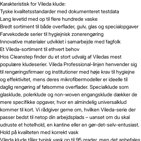
Karakteristisk for Vileda klude:
Tyske kvalitetsstandarder med dokumenteret testdata
Lang levetid med op til flere hundrede vaske
Bredt sortiment til både overflader, gulv, glas og specialopgaver
Farvekodede serier til hygiejnisk zonerengøring
Innovative materialer udviklet i samarbejde med fagfolk
Et Vileda-sortiment til ethvert behov
Hos Cleanstep finder du et stort udvalg af Viledas mest
populære kludeserier. Vileda Professional-linjen henvender sig
til rengøringsfirmaer og institutioner med høje krav til hygiejne
og effektivitet, mens deres mikrofibermodeller er ideelle til
daglig rengøring af følsomme overflader. Specialklude som
glasklude, polerklude og non-woven engangsklude dækker de
mere specifikke opgaver, hvor en almindelig universalklud
kommer til kort. Vi rådgiver gerne om, hvilken Vileda-serie der
passer bedst til netop din arbejdsplads – uanset om du skal
udruste et hotelhold, en kantine eller en gør-det-selv-entusiast.
Hold på kvaliteten med korrekt vask
Vileda klude tåler typisk vask op til 95 grader, men det anbefales