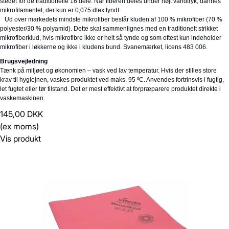
Gem
Luk vindue
stedet for de traditionelle 16 dele. Når fiberen deles under højt vandtryk, dannes
mikrofilamentet, der kun er 0,075 dtex tyndt.
Ud over markedets mindste mikrofiber består kluden af 100 % mikrofiber (70 %
polyester/30 % polyamid). Dette skal sammenlignes med en traditionelt strikket
mikrofiberklud, hvis mikrofibre ikke er helt så tynde og som oftest kun indeholder
mikrofiber i løkkerne og ikke i kludens bund. Svanemærket, licens 483 006.
Brugsvejledning
Tænk på miljøet og økonomien – vask ved lav temperatur. Hvis der stilles store
krav til hygiejnen, vaskes produktet ved maks. 95 ºC. Anvendes fortrinsvis i fugtig,
let fugtet eller tør tilstand. Det er mest effektivt at forpræparere produktet direkte i
vaskemaskinen.
145,00 DKK
(ex moms)
Vis produkt