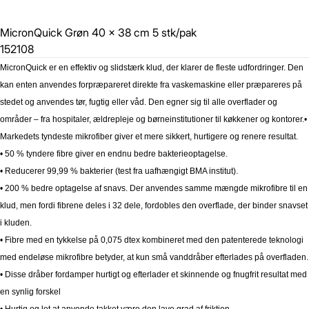
MicronQuick Grøn 40 x 38 cm 5 stk/pak
152108
MicronQuick er en effektiv og slidstærk klud, der klarer de fleste udfordringer. Den
kan enten anvendes forpræpareret direkte fra vaskemaskine eller præpareres på
stedet og anvendes tør, fugtig eller våd. Den egner sig til alle overflader og
områder – fra hospitaler, ældrepleje og børneinstitutioner til køkkener og kontorer.
•
Markedets tyndeste mikrofiber giver et mere sikkert, hurtigere og renere resultat.
• 50 % tyndere fibre giver en endnu bedre bakterieoptagelse.
• Reducerer 99,99 % bakterier (test fra uafhængigt BMA institut).
• 200 % bedre optagelse af snavs. Der anvendes samme mængde mikrofibre til en
klud, men fordi fibrene deles i 32 dele, fordobles den overflade, der binder snavset
i kluden.
• Fibre med en tykkelse på 0,075 dtex kombineret med den patenterede teknologi
med endeløse mikrofibre betyder, at kun små vanddråber efterlades på overfladen.
• Disse dråber fordamper hurtigt og efterlader et skinnende og fnugfrit resultat med
en synlig forskel