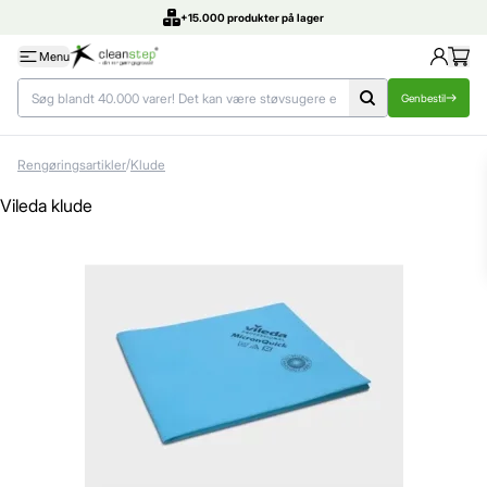
DK's bedste priser
Menu
Genbestil
/
Rengøringsartikler
Klude
Vileda klude