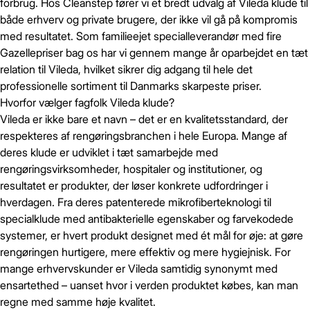
forbrug. Hos Cleanstep fører vi et bredt udvalg af Vileda klude til
både erhverv og private brugere, der ikke vil gå på kompromis
med resultatet. Som familieejet specialleverandør med fire
Gazellepriser bag os har vi gennem mange år oparbejdet en tæt
relation til Vileda, hvilket sikrer dig adgang til hele det
professionelle sortiment til Danmarks skarpeste priser.
Hvorfor vælger fagfolk Vileda klude?
Vileda er ikke bare et navn – det er en kvalitetsstandard, der
respekteres af rengøringsbranchen i hele Europa. Mange af
deres klude er udviklet i tæt samarbejde med
rengøringsvirksomheder, hospitaler og institutioner, og
resultatet er produkter, der løser konkrete udfordringer i
hverdagen. Fra deres patenterede mikrofiberteknologi til
specialklude med antibakterielle egenskaber og farvekodede
systemer, er hvert produkt designet med ét mål for øje: at gøre
rengøringen hurtigere, mere effektiv og mere hygiejnisk. For
mange erhvervskunder er Vileda samtidig synonymt med
ensartethed – uanset hvor i verden produktet købes, kan man
regne med samme høje kvalitet.