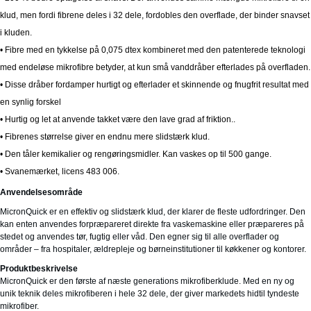
klud, men fordi fibrene deles i 32 dele, fordobles den overflade, der binder snavset
i kluden.
• Fibre med en tykkelse på 0,075 dtex kombineret med den patenterede teknologi
med endeløse mikrofibre betyder, at kun små vanddråber efterlades på overfladen.
• Disse dråber fordamper hurtigt og efterlader et skinnende og fnugfrit resultat med
en synlig forskel
• Hurtig og let at anvende takket være den lave grad af friktion..
• Fibrenes størrelse giver en endnu mere slidstærk klud.
• Den tåler kemikalier og rengøringsmidler. Kan vaskes op til 500 gange.
• Svanemærket, licens 483 006.
Anvendelsesområde
MicronQuick er en effektiv og slidstærk klud, der klarer de fleste udfordringer. Den
kan enten anvendes forpræpareret direkte fra vaskemaskine eller præpareres på
stedet og anvendes tør, fugtig eller våd. Den egner sig til alle overflader og
områder – fra hospitaler, ældrepleje og børneinstitutioner til køkkener og kontorer.
Produktbeskrivelse
MicronQuick er den første af næste generations mikrofiberklude. Med en ny og
unik teknik deles mikrofiberen i hele 32 dele, der giver markedets hidtil tyndeste
mikrofiber.