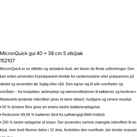
MicronQuick gul 40 x 38 cm 5 stk/pak
152107
MicronQuick er en effektiv og slidstærk klud, der klarer de fleste udfordringer. Den
kan enten anvendes forpræpareret direkte fra vaskemaskine eller præpareres på
stedet og anvendes tør, fugtig eller våd. Den egner sig til alle overflader og
områder – fra hospitaler, ældrepleje og børneinstitutioner til køkkener og kontorer.
•
Markedets tyndeste mikrofiber giver et mere sikkert, hurtigere og renere resultat.
• 50 % tyndere fibre giver en endnu bedre bakterieoptagelse.
• Reducerer 99,99 % bakterier (test fra uafhængigt BMA institut).
• 200 % bedre optagelse af snavs. Der anvendes samme mængde mikrofibre til en
klud, men fordi fibrene deles i 32 dele, fordobles den overflade, der binder snavset