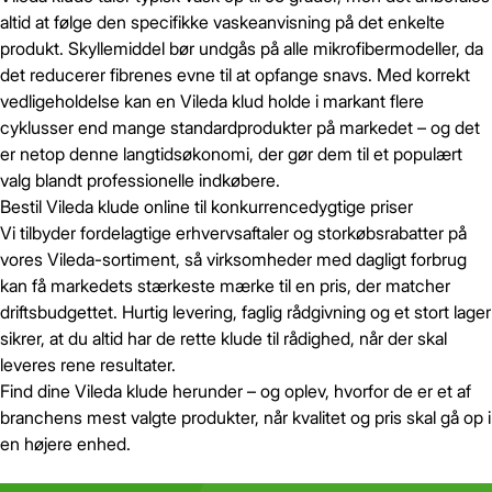
altid at følge den specifikke vaskeanvisning på det enkelte
produkt. Skyllemiddel bør undgås på alle mikrofibermodeller, da
det reducerer fibrenes evne til at opfange snavs. Med korrekt
vedligeholdelse kan en Vileda klud holde i markant flere
cyklusser end mange standardprodukter på markedet – og det
er netop denne langtidsøkonomi, der gør dem til et populært
valg blandt professionelle indkøbere.
Bestil Vileda klude online til konkurrencedygtige priser
Vi tilbyder fordelagtige erhvervsaftaler og storkøbsrabatter på
vores Vileda-sortiment, så virksomheder med dagligt forbrug
kan få markedets stærkeste mærke til en pris, der matcher
driftsbudgettet. Hurtig levering, faglig rådgivning og et stort lager
sikrer, at du altid har de rette klude til rådighed, når der skal
leveres rene resultater.
Find dine Vileda klude herunder – og oplev, hvorfor de er et af
branchens mest valgte produkter, når kvalitet og pris skal gå op i
en højere enhed.