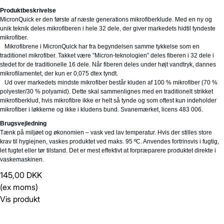
Produktbeskrivelse
MicronQuick er den første af næste generations mikrofiberklude. Med en ny og
unik teknik deles mikrofiberen i hele 32 dele, der giver markedets hidtil tyndeste
mikrofiber.
Mikrofibrene i MicronQuick har fra begyndelsen samme tykkelse som en
traditionel mikrofiber. Takket være ”Micron-teknologien” deles fiberen i 32 dele i
stedet for de traditionelle 16 dele. Når fiberen deles under højt vandtryk, dannes
mikrofilamentet, der kun er 0,075 dtex tyndt.
Ud over markedets mindste mikrofiber består kluden af 100 % mikrofiber (70 %
polyester/30 % polyamid). Dette skal sammenlignes med en traditionelt strikket
mikrofiberklud, hvis mikrofibre ikke er helt så tynde og som oftest kun indeholder
mikrofiber i løkkerne og ikke i kludens bund. Svanemærket, licens 483 006.
Brugsvejledning
Tænk på miljøet og økonomien – vask ved lav temperatur. Hvis der stilles store
krav til hygiejnen, vaskes produktet ved maks. 95 ºC. Anvendes fortrinsvis i fugtig,
let fugtet eller tør tilstand. Det er mest effektivt at forpræparere produktet direkte i
vaskemaskinen.
145,00 DKK
(ex moms)
Vis produkt