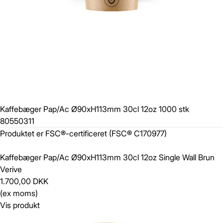
Kaffebæger Pap/Ac Ø90xH113mm 30cl 12oz 1000 stk
80550311
Produktet er FSC®-certificeret (FSC® C170977)
Kaffebæger Pap/Ac Ø90xH113mm 30cl 12oz Single Wall Brun
Verive
1.700,00 DKK
(ex moms)
Vis produkt