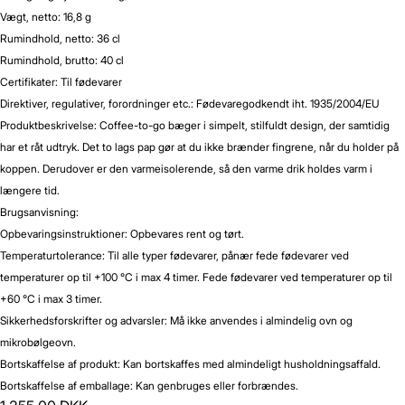
Vægt, netto: 16,8 g
Rumindhold, netto: 36 cl
Rumindhold, brutto: 40 cl
Certifikater: Til fødevarer
Direktiver, regulativer, forordninger etc.: Fødevaregodkendt iht. 1935/2004/EU
Produktbeskrivelse: Coffee-to-go bæger i simpelt, stilfuldt design, der samtidig
har et råt udtryk. Det to lags pap gør at du ikke brænder fingrene, når du holder på
koppen. Derudover er den varmeisolerende, så den varme drik holdes varm i
længere tid.
Brugsanvisning:
Opbevaringsinstruktioner: Opbevares rent og tørt.
Temperaturtolerance: Til alle typer fødevarer, pånær fede fødevarer ved
temperaturer op til +100 °C i max 4 timer. Fede fødevarer ved temperaturer op til
+60 °C i max 3 timer.
Sikkerhedsforskrifter og advarsler: Må ikke anvendes i almindelig ovn og
mikrobølgeovn.
Bortskaffelse af produkt: Kan bortskaffes med almindeligt husholdningsaffald.
Bortskaffelse af emballage: Kan genbruges eller forbrændes.