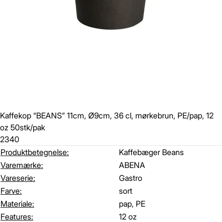
Kaffekop “BEANS” 11cm, Ø9cm, 36 cl, mørkebrun, PE/pap, 12
oz 50stk/pak
2340
Produktbetegnelse:
Kaffebæger Beans
Varemærke:
ABENA
Vareserie:
Gastro
Farve:
sort
Materiale:
pap, PE
Features:
12 oz