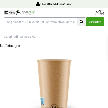
DK's bedste priser
Menu
Genbestil
/
Catering
Engangsartikler
Kaffebægre