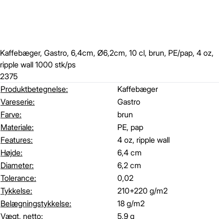
Kaffebæger, Gastro, 6,4cm, Ø6,2cm, 10 cl, brun, PE/pap, 4 oz,
ripple wall 1000 stk/ps
2375
Produktbetegnelse:
Kaffebæger
Vareserie:
Gastro
Farve:
brun
Materiale:
PE, pap
Features:
4 oz, ripple wall
Højde:
6,4 cm
Diameter:
6,2 cm
Tolerance:
0,02
Tykkelse:
210+220 g/m2
Belægningstykkelse:
18 g/m2
Vægt, netto:
5,9 g