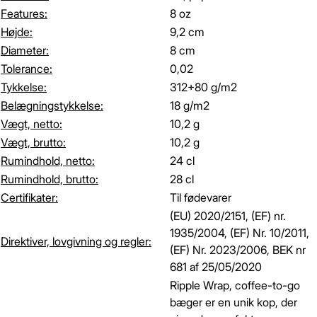
Features:
8 oz
Højde:
9,2 cm
Diameter:
8 cm
Tolerance:
0,02
Tykkelse:
312+80 g/m2
Belægningstykkelse:
18 g/m2
Vægt, netto:
10,2 g
Vægt, brutto:
10,2 g
Rumindhold, netto:
24 cl
Rumindhold, brutto:
28 cl
Certifikater:
Til fødevarer
(EU) 2020/2151, (EF) nr.
1935/2004, (EF) Nr. 10/2011,
Direktiver, lovgivning og regler:
(EF) Nr. 2023/2006, BEK nr
681 af 25/05/2020
Ripple Wrap, coffee-to-go
bæger er en unik kop, der