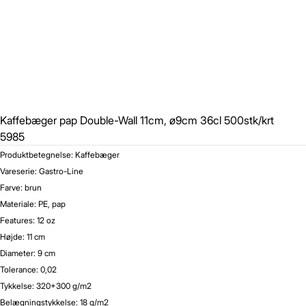
Gem
Luk vindue
Kaffebæger pap Double-Wall 11cm, ø9cm 36cl 500stk/krt
5985
Produktbetegnelse: Kaffebæger
Vareserie: Gastro-Line
Farve: brun
Materiale: PE, pap
Features: 12 oz
Højde: 11 cm
Diameter: 9 cm
Tolerance: 0,02
Tykkelse: 320+300 g/m2
Belægningstykkelse: 18 g/m2