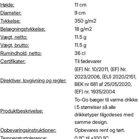
Højde:
11 cm
Diameter:
9 cm
Tykkelse:
350 g/m2
Belægningstykkelse:
18 g/m2
Vægt, netto:
11.5 g
Vægt, brutto:
11.5 g
Rumindhold, netto:
36 cl
Certifikater:
Til fødevarer
(EF) Nr. 10/2011, (EF) Nr.
2023/2006, (EU) 2020/2151,
Direktiver, lovgivning og regler:
BEK nr 681 af 25/05/2020,
(EF) nr. 1935/2004
To-Go bæger til varme drikke
i 5 størrelser så alle
Produktbeskrivelse:
drikketyper tilgodeses med
samme design.
Opbevaringsinstruktioner:
Opbevares rent og tørt.
Temperaturtolerance:
0 ºC til +100 ºC