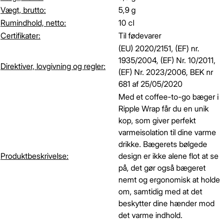
Vægt, brutto:
5,9 g
Rumindhold, netto:
10 cl
Certifikater:
Til fødevarer
(EU) 2020/2151, (EF) nr.
1935/2004, (EF) Nr. 10/2011,
Direktiver, lovgivning og regler:
(EF) Nr. 2023/2006, BEK nr
681 af 25/05/2020
Med et coffee-to-go bæger i
Ripple Wrap får du en unik
kop, som giver perfekt
varmeisolation til dine varme
drikke. Bægerets bølgede
Produktbeskrivelse:
design er ikke alene flot at se
på, det gør også bægeret
nemt og ergonomisk at holde
om, samtidig med at det
beskytter dine hænder mod
det varme indhold.