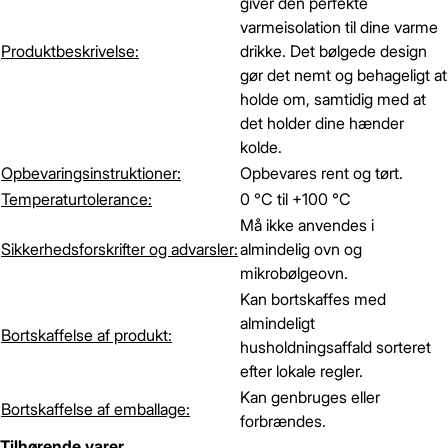
giver den perfekte
varmeisolation til dine varme
Produktbeskrivelse:
drikke. Det bølgede design
gør det nemt og behageligt at
holde om, samtidig med at
det holder dine hænder
kolde.
Opbevaringsinstruktioner:
Opbevares rent og tørt.
Temperaturtolerance:
0 °C til +100 °C
Må ikke anvendes i
Sikkerhedsforskrifter og advarsler:
almindelig ovn og
mikrobølgeovn.
Kan bortskaffes med
almindeligt
Bortskaffelse af produkt:
husholdningsaffald sorteret
efter lokale regler.
Kan genbruges eller
Bortskaffelse af emballage:
forbrændes.
Tilhørende varer