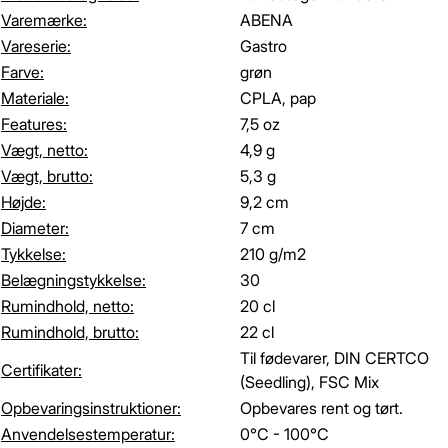
Varemærke:
ABENA
Vareserie:
Gastro
Farve:
grøn
Materiale:
CPLA, pap
Features:
7,5 oz
Vægt, netto:
4,9 g
Vægt, brutto:
5,3 g
Højde:
9,2 cm
Diameter:
7 cm
Tykkelse:
210 g/m2
Belægningstykkelse:
30
Rumindhold, netto:
20 cl
Rumindhold, brutto:
22 cl
Til fødevarer, DIN CERTCO
Certifikater:
(Seedling), FSC Mix
Opbevaringsinstruktioner:
Opbevares rent og tørt.
Anvendelsestemperatur:
0°C - 100°C