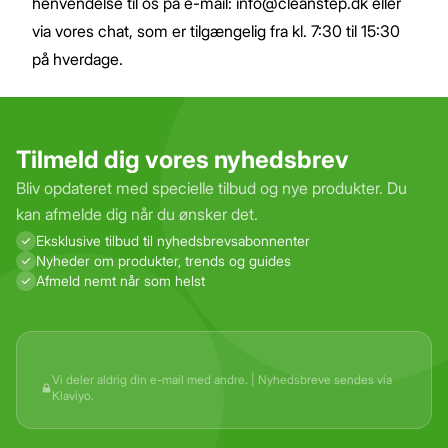
henvendelse til os på e-mail:
info@cleanstep.dk
eller
via vores chat, som er tilgængelig fra kl. 7:30 til 15:30
på hverdage.
Tilmeld dig vores nyhedsbrev
Bliv opdateret med specielle tilbud og nye produkter. Du
kan afmelde dig når du ønsker det.
Eksklusive tilbud til nyhedsbrevs­abonnenter
Nyheder om produkter, trends og guides
Afmeld nemt når som helst
Vi deler aldrig din e-mail med andre. | Nyhedsbreve sendes via
Klaviyo.