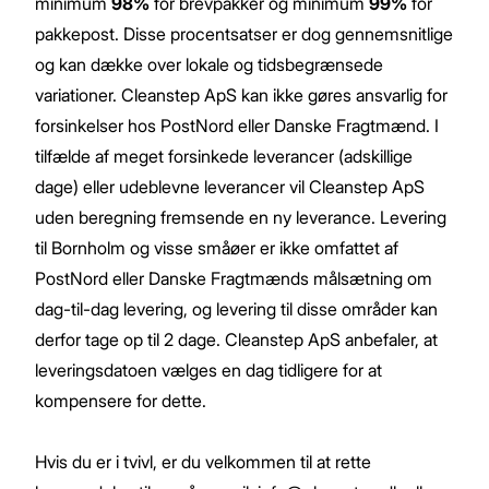
minimum
98%
for brevpakker og minimum
99%
for
pakkepost. Disse procentsatser er dog gennemsnitlige
Gem
Luk vindue
og kan dække over lokale og tidsbegrænsede
variationer. Cleanstep ApS kan ikke gøres ansvarlig for
forsinkelser hos PostNord eller Danske Fragtmænd. I
tilfælde af meget forsinkede leverancer (adskillige
dage) eller udeblevne leverancer vil Cleanstep ApS
uden beregning fremsende en ny leverance. Levering
til Bornholm og visse småøer er ikke omfattet af
PostNord eller Danske Fragtmænds målsætning om
dag-til-dag levering, og levering til disse områder kan
derfor tage op til 2 dage. Cleanstep ApS anbefaler, at
leveringsdatoen vælges en dag tidligere for at
kompensere for dette.
Hvis du er i tvivl, er du velkommen til at rette