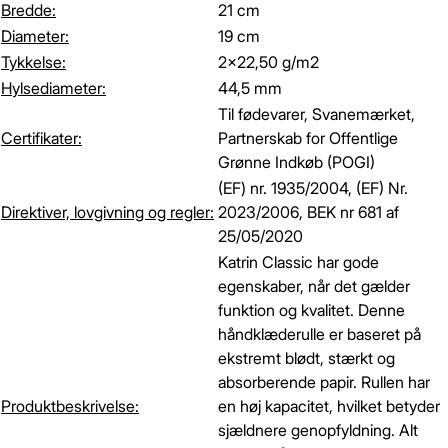
Bredde:
21 cm
Diameter:
19 cm
Tykkelse:
2x22,50 g/m2
Hylsediameter:
44,5 mm
Til fødevarer, Svanemærket,
Certifikater:
Partnerskab for Offentlige
Grønne Indkøb (POGI)
(EF) nr. 1935/2004, (EF) Nr.
Direktiver, lovgivning og regler:
2023/2006, BEK nr 681 af
25/05/2020
Katrin Classic har gode
egenskaber, når det gælder
funktion og kvalitet. Denne
håndklæderulle er baseret på
ekstremt blødt, stærkt og
absorberende papir. Rullen har
Produktbeskrivelse:
en høj kapacitet, hvilket betyder
sjældnere genopfyldning. Alt