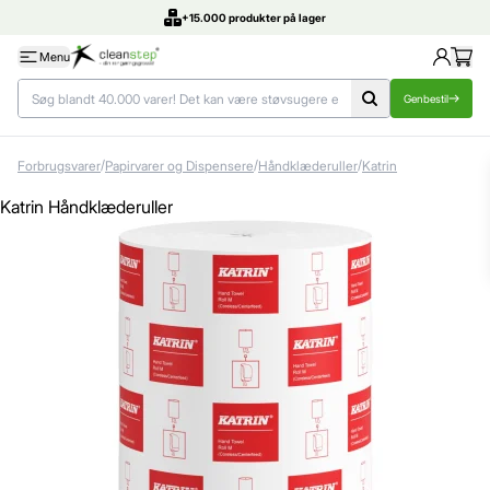
+15.000 produkter på lager
Menu
Genbestil
/
/
/
Forbrugsvarer
Papirvarer og Dispensere
Håndklæderuller
Katrin
Katrin Håndklæderuller