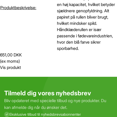
en høj kapacitet, hvilket betyder
Produktbeskrivelse:
sjældnere genopfyldning. Alt
papiret på rullen bliver brugt,
hvilket mindsker spild.
Håndklæderullen er især
passende i fødevareindustrien,
hvor den blå farve sikrer
sporbarhed.
651,00 DKK
(ex moms)
Vis produkt
Tilmeld dig vores nyhedsbrev
Bliv opdateret med specielle tilbud og nye produkter. Du
kan afmelde dig når du ønsker det.
Eksklusive tilbud til nyhedsbrevs­abonnenter