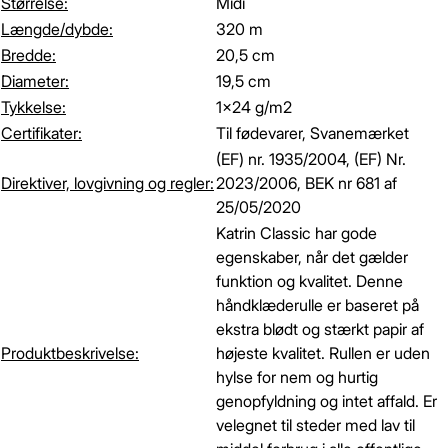
Størrelse:
Midi
Længde/dybde:
320 m
Bredde:
20,5 cm
Diameter:
19,5 cm
Tykkelse:
1x24 g/m2
Certifikater:
Til fødevarer, Svanemærket
(EF) nr. 1935/2004, (EF) Nr.
Direktiver, lovgivning og regler:
2023/2006, BEK nr 681 af
25/05/2020
Katrin Classic har gode
egenskaber, når det gælder
funktion og kvalitet. Denne
håndklæderulle er baseret på
ekstra blødt og stærkt papir af
Produktbeskrivelse:
højeste kvalitet. Rullen er uden
hylse for nem og hurtig
genopfyldning og intet affald. Er
velegnet til steder med lav til