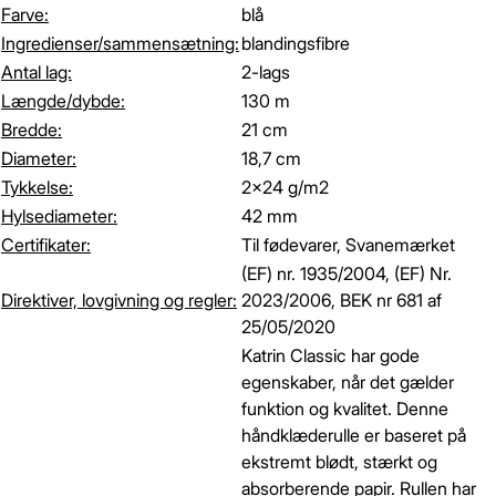
Farve:
blå
Ingredienser/sammensætning:
blandingsfibre
Antal lag:
2-lags
Længde/dybde:
130 m
Bredde:
21 cm
Diameter:
18,7 cm
Tykkelse:
2x24 g/m2
Hylsediameter:
42 mm
Certifikater:
Til fødevarer, Svanemærket
(EF) nr. 1935/2004, (EF) Nr.
Direktiver, lovgivning og regler:
2023/2006, BEK nr 681 af
25/05/2020
Katrin Classic har gode
egenskaber, når det gælder
funktion og kvalitet. Denne
håndklæderulle er baseret på
ekstremt blødt, stærkt og
absorberende papir. Rullen har