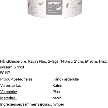
Håndklæderulle, Katrin Plus, 2-lags, 140m x 21cm, Ø19cm, hvid,
system 6 rl/krt
58167
Produktbetegnelse:
Håndklæderulle
Varemærke:
Katrin
Gem
Luk vindue
Vareserie:
Plus
Materiale:
papir
Ingredienser/sammensætning:
nyfiber