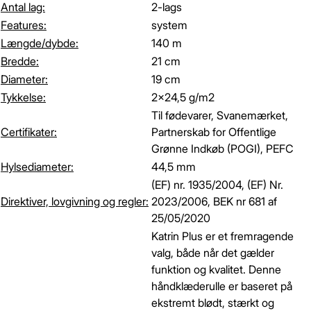
Antal lag:
2-lags
Features:
system
Længde/dybde:
140 m
Bredde:
21 cm
Diameter:
19 cm
Tykkelse:
2x24,5 g/m2
Til fødevarer, Svanemærket,
Certifikater:
Partnerskab for Offentlige
Grønne Indkøb (POGI), PEFC
Hylsediameter:
44,5 mm
(EF) nr. 1935/2004, (EF) Nr.
Direktiver, lovgivning og regler:
2023/2006, BEK nr 681 af
25/05/2020
Katrin Plus er et fremragende
valg, både når det gælder
funktion og kvalitet. Denne
håndklæderulle er baseret på
ekstremt blødt, stærkt og