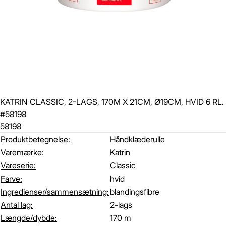
KATRIN CLASSIC, 2-LAGS, 170M X 21CM, Ø19CM, HVID 6 RL.
#58198
58198
Produktbetegnelse:
Håndklæderulle
Varemærke:
Katrin
Vareserie:
Classic
Farve:
hvid
Ingredienser/sammensætning:
blandingsfibre
Antal lag:
2-lags
Længde/dybde:
170 m