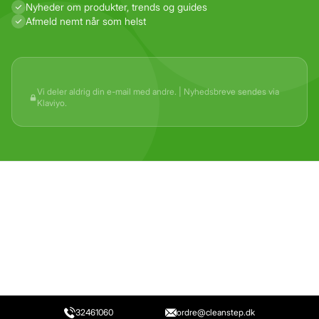
Nyheder om produkter, trends og guides
Afmeld nemt når som helst
Vi deler aldrig din e-mail med andre. | Nyhedsbreve sendes via
Klaviyo.
32461060
ordre@cleanstep.dk