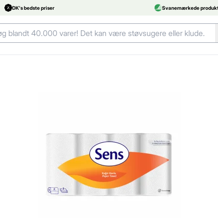
DK's bedste priser
Svanemærkede produkt