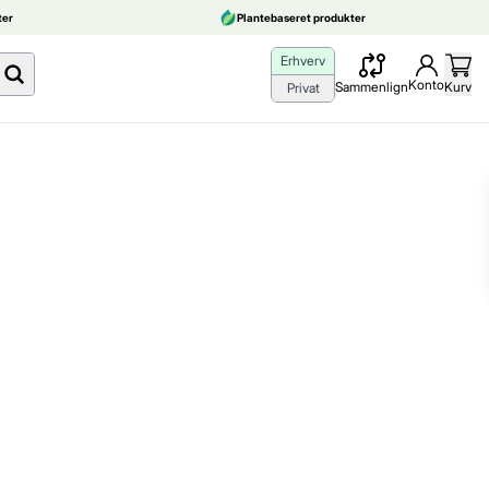
er
Plantebaseret produkter
Erhverv
Konto
Sammenlign
Kurv
Privat