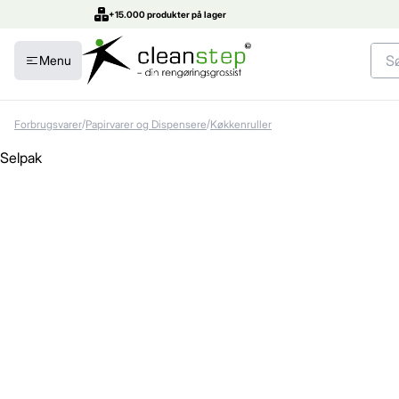
+15.000 produkter på lager
Menu
/
/
Forbrugsvarer
Papirvarer og Dispensere
Køkkenruller
Selpak