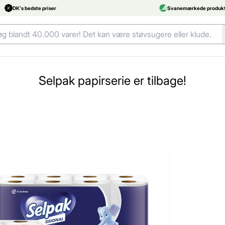
DK's bedste priser
Svanemærkede produkt
Selpak papirserie er tilbage!