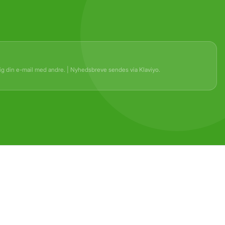
rig din e-mail med andre. | Nyhedsbreve sendes via Klaviyo.