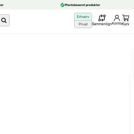
er
Plantebaseret produkter
Erhverv
Konto
Sammenlign
Kurv
Privat