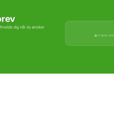
brev
Gem
Luk vindue
afmelde dig når du ønsker
Vi deler ald