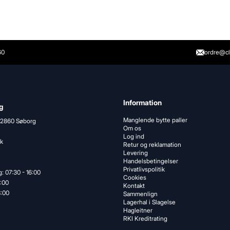
60
ordre@cl
Information
g
Manglende bytte paller
 2860 Søborg
Om os
Log ind
k
Retur og reklamation
Levering
Handelsbetingelser
Privatlivspolitik
: 07:30 - 16:00
Cookies
5:00
Kontakt
3:00
Sammenlign
Lagerhal i Slagelse
Hagleitner
RKI Kreditrating