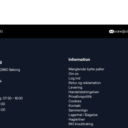
60
ordre@cl
Information
g
Manglende bytte paller
 2860 Søborg
Om os
Log ind
k
Retur og reklamation
Levering
Handelsbetingelser
Privatlivspolitik
: 07:30 - 16:00
Cookies
5:00
Kontakt
3:00
Sammenlign
Lagerhal i Slagelse
Hagleitner
RKI Kreditrating