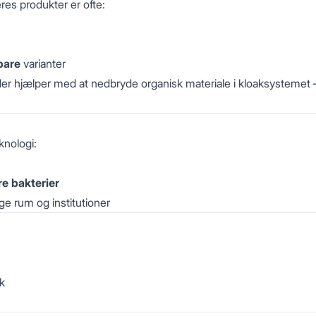
res produkter er ofte:
bare
varianter
, der hjælper med at nedbryde organisk materiale i kloaksystemet 
knologi:
e bakterier
ige rum og institutioner
rk