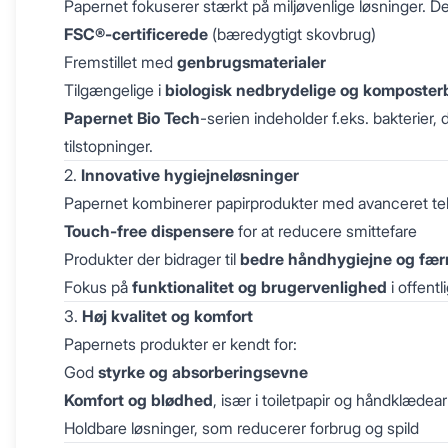
Papernet fokuserer stærkt på miljøvenlige løsninger. De
FSC®-certificerede
(bæredygtigt skovbrug)
Fremstillet med
genbrugsmaterialer
Tilgængelige i
biologisk nedbrydelige og komposter
Papernet Bio Tech
-serien indeholder f.eks. bakterier
tilstopninger.
2.
Innovative hygiejneløsninger
Papernet kombinerer papirprodukter med avanceret te
Touch-free dispensere
for at reducere smittefare
Produkter der bidrager til
bedre håndhygiejne og færr
Fokus på
funktionalitet og brugervenlighed
i offentl
3.
Høj kvalitet og komfort
Papernets produkter er kendt for:
God
styrke og absorberingsevne
Komfort og blødhed
, især i toiletpapir og håndklædea
Holdbare løsninger, som reducerer forbrug og spild