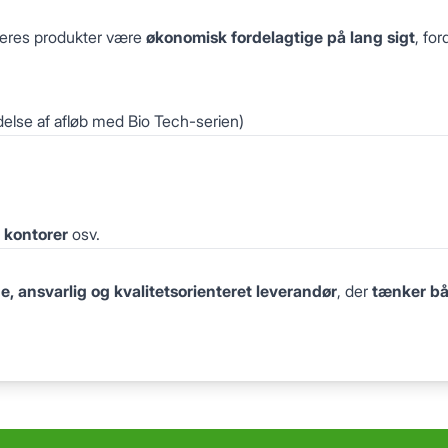
 deres produkter være
økonomisk fordelagtige på lang sigt
, ford
Gem
Luk vindue
delse af afløb med Bio Tech-serien)
, kontorer
osv.
, ansvarlig og kvalitetsorienteret leverandør
, der
tænker bå