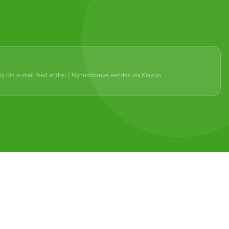
rig din e-mail med andre. | Nyhedsbreve sendes via Klaviyo.