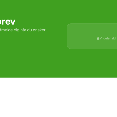
brev
afmelde dig når du ønsker
Vi deler ald