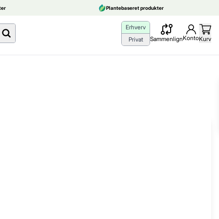
er
Plantebaseret produkter
Erhverv
Konto
Sammenlign
Kurv
Privat